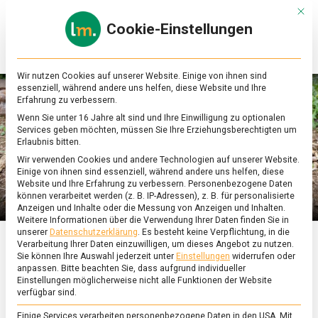
Skip
Mit d
to
Cookie-Einstellungen
content
lebensmittel
Das
Online-
Magazin
Wir nutzen Cookies auf unserer Website. Einige von ihnen sind
zu
essenziell, während andere uns helfen, diese Website und Ihre
Lebensmitteln
Erfahrung zu verbessern.
&
Wenn Sie unter 16 Jahre alt sind und Ihre Einwilligung zu optionalen
Ernährung
Services geben möchten, müssen Sie Ihre Erziehungsberechtigten um
Erlaubnis bitten.
Wir verwenden Cookies und andere Technologien auf unserer Website.
Einige von ihnen sind essenziell, während andere uns helfen, diese
Website und Ihre Erfahrung zu verbessern.
Personenbezogene Daten
können verarbeitet werden (z. B. IP-Adressen), z. B. für personalisierte
Anzeigen und Inhalte oder die Messung von Anzeigen und Inhalten.
Weitere Informationen über die Verwendung Ihrer Daten finden Sie in
unserer
Datenschutzerklärung
.
Es besteht keine Verpflichtung, in die
Verarbeitung Ihrer Daten einzuwilligen, um dieses Angebot zu nutzen.
ERNÄHRUNG & GESUNDHEIT
/
FEATURED
Sie können Ihre Auswahl jederzeit unter
Einstellungen
widerrufen oder
anpassen.
Bitte beachten Sie, dass aufgrund individueller
Mehr als nur Schleimer
Einstellungen möglicherweise nicht alle Funktionen der Website
verfügbar sind.
Einige Services verarbeiten personenbezogene Daten in den USA. Mit