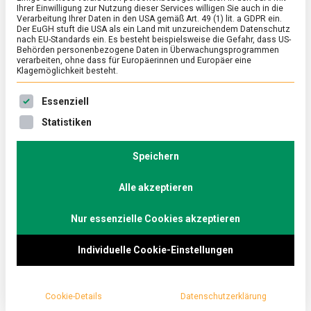
– Weinbergschnecken
Ihrer Einwilligung zur Nutzung dieser Services willigen Sie auch in die
Verarbeitung Ihrer Daten in den USA gemäß Art. 49 (1) lit. a GDPR ein.
on
Der EuGH stuft die USA als ein Land mit unzureichendem Datenschutz
13. Juni 2025
Johannes
Comment
nach EU-Standards ein. Es besteht beispielsweise die Gefahr, dass US-
Mehr
Behörden personenbezogene Daten in Überwachungsprogrammen
als
verarbeiten, ohne dass für Europäerinnen und Europäer eine
nur
Für die einen sind sie eine Delikatesse, für die
Klagemöglichkeit besteht.
Schleimer
–
anderen kurz vor der Dschungelprüfung. Dabei
Weinbergsc
Es folgt eine Liste der Service-Gruppen, für die eine Ein
Essenziell
gehören Schnecken von Anbeginn der
Statistiken
Menschheit auf den Speiseplan.
Lebensmittelmagazin.de macht eine Landpartie
Speichern
zu den schleimigen Hausbesitzern.
Alle akzeptieren
„Schlüpfrige Scheißerchen!” – Unvergessen ist eine
der lustigsten Stellen im 90er Jahre Kitsch-Film
Nur essenzielle Cookies akzeptieren
„Pretty Woman”, wenn Julia Robert sich mit Escargot
Individuelle Cookie-Einstellungen
und passender Zange im Luxus-Restaurant einen
abbricht, bis die Molluske im hohen Bogen durch die
Luft fliegt und vom livrierten Kellner gefangen wird.
Cookie-Details
Datenschutzerklärung