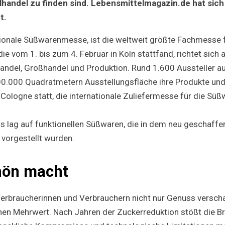
handel zu finden sind. Lebensmittelmagazin.de hat sich
in
Köln
t.
ationale Süßwarenmesse, ist die weltweit größte Fachmesse
ie vom 1. bis zum 4. Februar in Köln stattfand, richtet sich 
andel, Großhandel und Produktion. Rund 1.600 Aussteller a
00.000 Quadratmetern Ausstellungsfläche ihre Produkte und 
Cologne statt, die internationale Zuliefermesse für die Sü
s lag auf funktionellen Süßwaren, die in dem neu geschaffe
 vorgestellt wurden.
hön macht
Verbraucherinnen und Verbrauchern nicht nur Genuss versch
inen Mehrwert. Nach Jahren der Zuckerreduktion stößt die