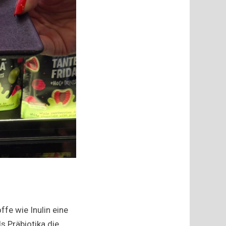
fe wie Inulin eine
ls Präbiotika die