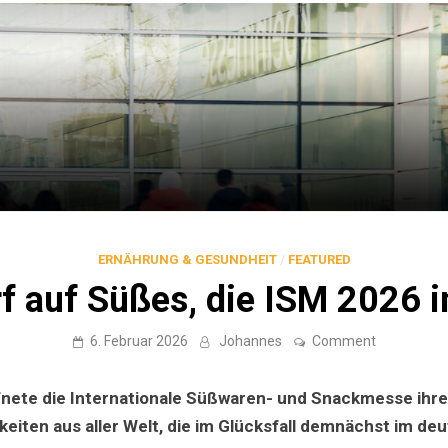
ERNÄHRUNG & GESUNDHEIT
/
FEATURED
f auf Süßes, die ISM 2026 i
on
6. Februar 2026
Johannes
Comment
Scharf
auf
Süßes,
fnete die Internationale Süßwaren- und Snackmesse ihre
die
ISM
keiten aus aller Welt, die im Glücksfall demnächst im de
2026