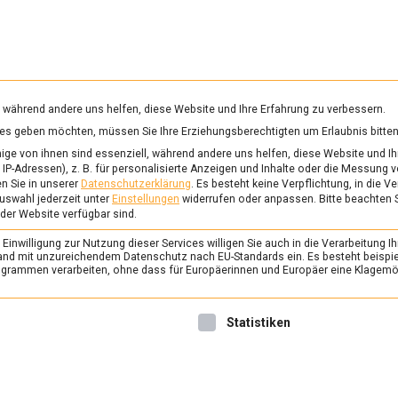
RUNG & GESUNDHEIT
WISSEN
WIRTSCHAFT
KULTU
mittelmagazin
, während andere uns helfen, diese Website und Ihre Erfahrung zu verbessern.
vices geben möchten, müssen Sie Ihre Erziehungsberechtigten um Erlaubnis bitten
ge von ihnen sind essenziell, während andere uns helfen, diese Website und Ih
IP-Adressen), z. B. für personalisierte Anzeigen und Inhalte oder die Messung 
n Sie in unserer
Datenschutzerklärung
.
Es besteht keine Verpflichtung, in die V
uswahl jederzeit unter
Einstellungen
widerrufen oder anpassen.
Bitte beachten 
 der Website verfügbar sind.
inwilligung zur Nutzung dieser Services willigen Sie auch in die Verarbeitung Ih
n Land mit unzureichendem Datenschutz nach EU-Standards ein. Es besteht beispi
rammen verarbeiten, ohne dass für Europäerinnen und Europäer eine Klagemög
nwilligung erteilt werden kann. Die erste Service-Gruppe ist 
Statistiken