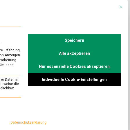
Mit die
R
POLITIK
TV
Speichern
.
re Erfahrung
Alle akzeptieren
von Anzeigen
erarbeitung
Sie, dass
Nur essenzielle Cookies akzeptieren
Individuelle Cookie-Einstellungen
rer Daten in
elsweise die
lichkeit
essenziell und kann nicht abgewählt werden.
Datenschutzerklärung