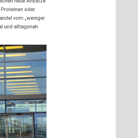
achen neue Ansätze
 Proteinen oder
Wandel vom „weniger
l und alltagsnah