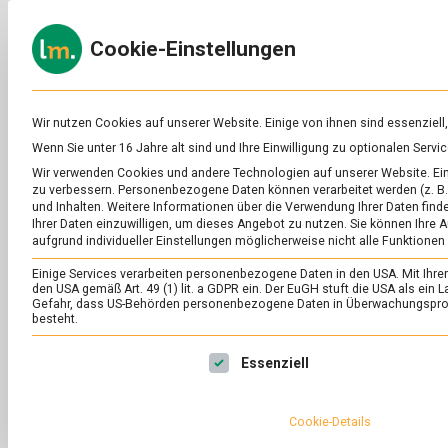
Skip
to
ERNÄH
Cookie-Einstellungen
content
lebens
Das
Online-
Magazin
zu
Wir nutzen Cookies auf unserer Website. Einige von ihnen sind essenziell
Lebensmitteln
Wenn Sie unter 16 Jahre alt sind und Ihre Einwilligung zu optionalen Ser
&
Wir verwenden Cookies und andere Technologien auf unserer Website. Eini
Ernährung
zu verbessern.
Personenbezogene Daten können verarbeitet werden (z. B. 
und Inhalten.
Weitere Informationen über die Verwendung Ihrer Daten finde
Ihrer Daten einzuwilligen, um dieses Angebot zu nutzen.
Sie können Ihre A
aufgrund individueller Einstellungen möglicherweise nicht alle Funktionen
Einige Services verarbeiten personenbezogene Daten in den USA. Mit Ihrer E
den USA gemäß Art. 49 (1) lit. a GDPR ein. Der EuGH stuft die USA als ei
Gefahr, dass US-Behörden personenbezogene Daten in Überwachungsprog
besteht.
Es folgt eine Liste der Service-Gruppen, für die eine Ei
Essenziell
Cookie-Details