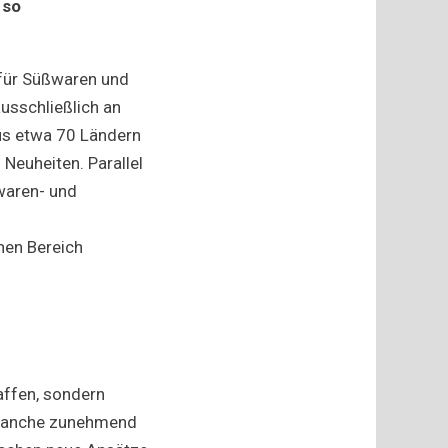
 so
 für Süßwaren und
ausschließlich an
us etwa 70 Ländern
Neuheiten. Parallel
ßwaren- und
nen Bereich
affen, sondern
 Branche zunehmend