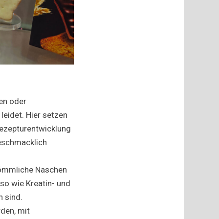
en oder
leidet. Hier setzen
 Rezepturentwicklung
geschmacklich
rkömmliche Naschen
so wie Kreatin- und
n sind.
den, mit