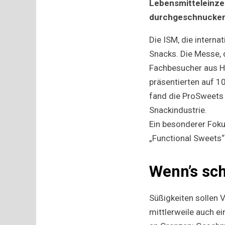
Lebensmitteleinzel
durchgeschnucker
Die ISM, die intern
Snacks. Die Messe, d
Fachbesucher aus H
präsentierten auf 1
fand die ProSweets 
Snackindustrie.
Ein besonderer Foku
„Functional Sweets“
Wenn’s sc
Süßigkeiten sollen 
mittlerweile auch e