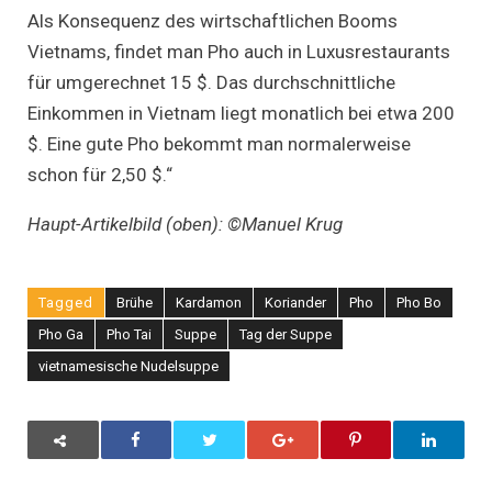
Als Konsequenz des wirtschaftlichen Booms
Vietnams, findet man Pho auch in Luxusrestaurants
für umgerechnet 15 $. Das durchschnittliche
Einkommen in Vietnam liegt monatlich bei etwa 200
$. Eine gute Pho bekommt man normalerweise
schon für 2,50 $.“
Haupt-Artikelbild (oben): ©Manuel Krug
Tagged
Brühe
Kardamon
Koriander
Pho
Pho Bo
Pho Ga
Pho Tai
Suppe
Tag der Suppe
vietnamesische Nudelsuppe