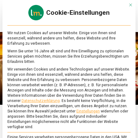
Skip
Mit d
to
Cookie-Einstellungen
content
lebensmittel
Das
Online-
Magazin
Wir nutzen Cookies auf unserer Website. Einige von ihnen sind
zu
essenziell, während andere uns helfen, diese Website und Ihre
Lebensmitteln
Erfahrung zu verbessern.
&
Wenn Sie unter 16 Jahre alt sind und Ihre Einwilligung zu optionalen
Ernährung
Services geben möchten, müssen Sie Ihre Erziehungsberechtigten um
Erlaubnis bitten.
Wir verwenden Cookies und andere Technologien auf unserer Website.
Einige von ihnen sind essenziell, während andere uns helfen, diese
Website und Ihre Erfahrung zu verbessern.
Personenbezogene Daten
können verarbeitet werden (z. B. IP-Adressen), z. B. für personalisierte
Anzeigen und Inhalte oder die Messung von Anzeigen und Inhalten.
Weitere Informationen über die Verwendung Ihrer Daten finden Sie in
unserer
Datenschutzerklärung
.
Es besteht keine Verpflichtung, in die
Verarbeitung Ihrer Daten einzuwilligen, um dieses Angebot zu nutzen.
Sie können Ihre Auswahl jederzeit unter
Einstellungen
widerrufen oder
anpassen.
Bitte beachten Sie, dass aufgrund individueller
ERNÄHRUNG & GESUNDHEIT
/
FEATURED
/
KULTUR
Einstellungen möglicherweise nicht alle Funktionen der Website
verfügbar sind.
Pho: über Suppe und
Einige Services verarbeiten personenbezogene Daten in den USA. Mit