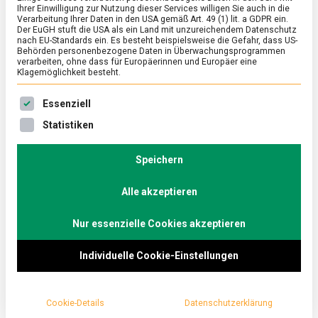
Ihrer Einwilligung zur Nutzung dieser Services willigen Sie auch in die
Vietnam
Verarbeitung Ihrer Daten in den USA gemäß Art. 49 (1) lit. a GDPR ein.
Der EuGH stuft die USA als ein Land mit unzureichendem Datenschutz
nach EU-Standards ein. Es besteht beispielsweise die Gefahr, dass US-
on
19. November 2021
Johannes
Comment
Behörden personenbezogene Daten in Überwachungsprogrammen
Pho:
verarbeiten, ohne dass für Europäerinnen und Europäer eine
über
Klagemöglichkeit besteht.
Suppe
Heute ist Tag der Suppe – gibt es bei dem
und
Es folgt eine Liste der Service-Gruppen, für die eine Ein
Essenziell
Vietnam
ungemütlichen Wetter etwas Schöneres als eine
Statistiken
heiße Schüssel dampfender Nudelsuppe, wie
beispielsweise die vietnamesische Pho?
Speichern
Lebensmittelmagazin.de hat sich beim
Mittagessen im Berliner „Monsieur Vuong“ mit
Alle akzeptieren
dem Besitzer über das Nationalgericht
Nur essenzielle Cookies akzeptieren
unterhalten.
Individuelle Cookie-Einstellungen
Zur Begrüßung reicht Dat Vuong, Besitzer des
Restaurants
„Monsieur Vuong“
, Kaffee, zubereitet
auf vietnamesische Art: „Wussten Sie, dass Vietnam
Cookie-Details
Datenschutzerklärung