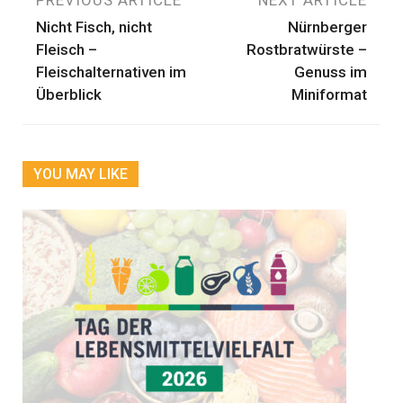
Beitragsnavigation
PREVIOUS ARTICLE
NEXT ARTICLE
Nicht Fisch, nicht
Nürnberger
Fleisch –
Rostbratwürste –
Fleischalternativen im
Genuss im
Überblick
Miniformat
YOU MAY LIKE