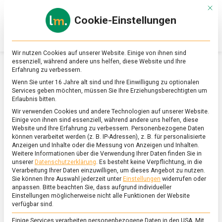
Skip
Mit d
to
Cookie-Einstellungen
content
lebensmittel
Das
Online-
Magazin
Wir nutzen Cookies auf unserer Website. Einige von ihnen sind
zu
essenziell, während andere uns helfen, diese Website und Ihre
Lebensmitteln
Erfahrung zu verbessern.
&
SCHLAGWORT:
AFTERNOON TEA
Wenn Sie unter 16 Jahre alt sind und Ihre Einwilligung zu optionalen
Ernährung
Services geben möchten, müssen Sie Ihre Erziehungsberechtigten um
Erlaubnis bitten.
Wir verwenden Cookies und andere Technologien auf unserer Website.
Einige von ihnen sind essenziell, während andere uns helfen, diese
Website und Ihre Erfahrung zu verbessern.
Personenbezogene Daten
können verarbeitet werden (z. B. IP-Adressen), z. B. für personalisierte
Anzeigen und Inhalte oder die Messung von Anzeigen und Inhalten.
Weitere Informationen über die Verwendung Ihrer Daten finden Sie in
unserer
Datenschutzerklärung
.
Es besteht keine Verpflichtung, in die
Verarbeitung Ihrer Daten einzuwilligen, um dieses Angebot zu nutzen.
Sie können Ihre Auswahl jederzeit unter
Einstellungen
widerrufen oder
anpassen.
Bitte beachten Sie, dass aufgrund individueller
Einstellungen möglicherweise nicht alle Funktionen der Website
verfügbar sind.
Einige Services verarbeiten personenbezogene Daten in den USA. Mit