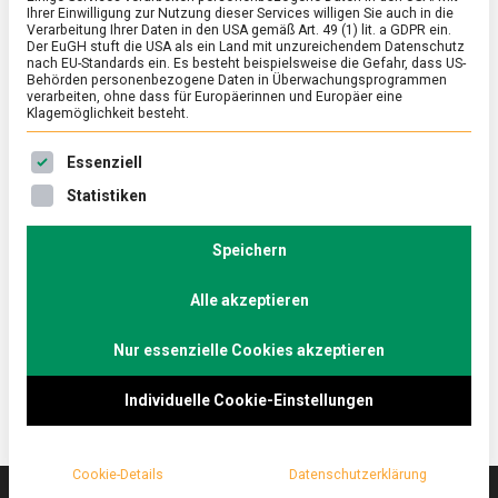
Ihrer Einwilligung zur Nutzung dieser Services willigen Sie auch in die
Verarbeitung Ihrer Daten in den USA gemäß Art. 49 (1) lit. a GDPR ein.
Der EuGH stuft die USA als ein Land mit unzureichendem Datenschutz
ERNÄHRUNG & GESUNDHEIT
/
FEATURED
/
WISSEN
nach EU-Standards ein. Es besteht beispielsweise die Gefahr, dass US-
Auf die feine englische Art – Afternoon
Behörden personenbezogene Daten in Überwachungsprogrammen
verarbeiten, ohne dass für Europäerinnen und Europäer eine
Tea
Klagemöglichkeit besteht.
on
17. Dezember 2021
Johannes
Comment
Es folgt eine Liste der Service-Gruppen, für die eine Ein
Essenziell
Auf
die
Teegenuss in höchster Vollendung, das ist der
Statistiken
feine
britische Afternoon Tea. Gesellschaftliches Event
englische
und gleichzeitig gastronomische Gelegenheit,
Art
Speichern
–
handwerkliches Können und Kreativität angesichts
Afternoon
Alle akzeptieren
der Traditionen und Bräuche zu demonstrieren.
Tea
Lebensmittelmagazin.de lässt sich einschenken.
Nur essenzielle Cookies akzeptieren
Individuelle Cookie-Einstellungen
Cookie-Details
Datenschutzerklärung