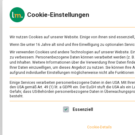
Skip
to
ERNÄH
Cookie-Einstellungen
content
lebens
Das
Online-
Magazin
zu
Wir nutzen Cookies auf unserer Website. Einige von ihnen sind essenziell
Lebensmitteln
Wenn Sie unter 16 Jahre alt sind und Ihre Einwilligung zu optionalen Ser
&
SCHLAGWORT:
AN
Wir verwenden Cookies und andere Technologien auf unserer Website. Eini
Ernährung
zu verbessern.
Personenbezogene Daten können verarbeitet werden (z. B. 
und Inhalten.
Weitere Informationen über die Verwendung Ihrer Daten finde
Ihrer Daten einzuwilligen, um dieses Angebot zu nutzen.
Sie können Ihre A
aufgrund individueller Einstellungen möglicherweise nicht alle Funktionen
Einige Services verarbeiten personenbezogene Daten in den USA. Mit Ihrer E
den USA gemäß Art. 49 (1) lit. a GDPR ein. Der EuGH stuft die USA als ei
Gefahr, dass US-Behörden personenbezogene Daten in Überwachungsprog
besteht.
Es folgt eine Liste der Service-Gruppen, für die eine Ei
Essenziell
Cookie-Details