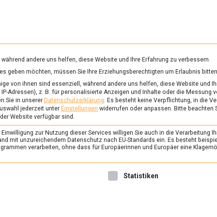
RUNG & GESUNDHEIT
WISSEN
WIRTSCHAFT
KULTU
mittelmagazin
, während andere uns helfen, diese Website und Ihre Erfahrung zu verbessern.
vices geben möchten, müssen Sie Ihre Erziehungsberechtigten um Erlaubnis bitten
TIOXIDANTIEN
ge von ihnen sind essenziell, während andere uns helfen, diese Website und Ih
IP-Adressen), z. B. für personalisierte Anzeigen und Inhalte oder die Messung 
n Sie in unserer
Datenschutzerklärung
.
Es besteht keine Verpflichtung, in die V
uswahl jederzeit unter
Einstellungen
widerrufen oder anpassen.
Bitte beachten 
ERNÄHRUNG & GESUNDHEIT
/
FEAT
 der Website verfügbar sind.
Gerstendrink: Milch st
inwilligung zur Nutzung dieser Services willigen Sie auch in die Verarbeitung Ih
10. Juni 2022
Johannes
n Land mit unzureichendem Datenschutz nach EU-Standards ein. Es besteht beispi
rammen verarbeiten, ohne dass für Europäerinnen und Europäer eine Klagemög
Milchalternativen gibt es viel
Einkaufsregalen. Biertreber 
nwilligung erteilt werden kann. Die erste Service-Gruppe ist 
Statistiken
zwar noch nicht so bekannt 
und Co., dafür bietet der Ge
einige Vorteile. Das zumind