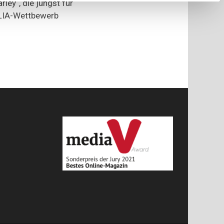
ley“, die jüngst für
ELIA-Wettbewerb