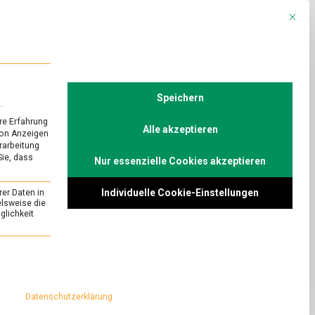
Mit die
R
POLITIK
TV
Speichern
.
re Erfahrung
Alle akzeptieren
von Anzeigen
erarbeitung
Sie, dass
Nur essenzielle Cookies akzeptieren
URED
att Bier
Individuelle Cookie-Einstellungen
rer Daten in
on
Comment
elsweise die
lichkeit
Gerstendrink:
Milch
e in den
statt
als Grundlage ist
essenziell und kann nicht abgewählt werden.
Bier
wie Soja, Mandel
rstendrink aber
Datenschutzerklärung
est sagen die