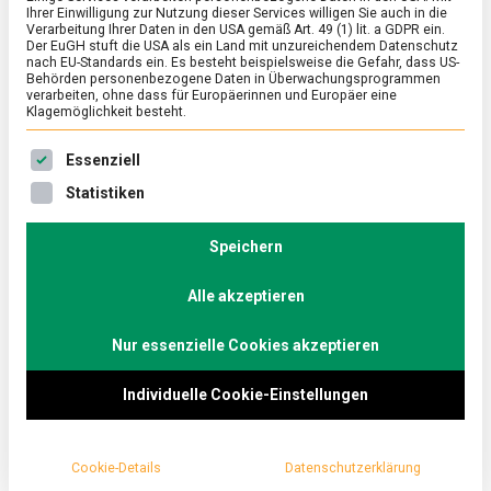
Ihrer Einwilligung zur Nutzung dieser Services willigen Sie auch in die
Verarbeitung Ihrer Daten in den USA gemäß Art. 49 (1) lit. a GDPR ein.
Der EuGH stuft die USA als ein Land mit unzureichendem Datenschutz
FEATURED
/
KULTUR
nach EU-Standards ein. Es besteht beispielsweise die Gefahr, dass US-
Die Arche: Denn solchen gehört das
Behörden personenbezogene Daten in Überwachungsprogrammen
verarbeiten, ohne dass für Europäerinnen und Europäer eine
Reich Gottes
Klagemöglichkeit besteht.
on
14. März 2025
Johannes
Comment
Es folgt eine Liste der Service-Gruppen, für die eine Ein
Essenziell
Die
Arche:
Rund fünf Millionen Kinder leben bundesweit
Statistiken
Denn
unterhalb der Armutsgrenze. Es gibt gute Gründe,
solchen
ihre reale Chancengleichheit durch Bildung und damit
gehört
Speichern
das
verbundenen Aufstiegschancen anzuzweifeln.
Reich
Alle akzeptieren
Lebensmittelmagazin.de besucht die erste Arche in
Gottes
Berlin Hellersdorf, die Kindern aus der Armut hilft
Nur essenzielle Cookies akzeptieren
und oft genug dafür sorgt, wenigstens eine
ordentliche Mahlzeit am Tag zu bekommen.
Individuelle Cookie-Einstellungen
Cookie-Details
Datenschutzerklärung