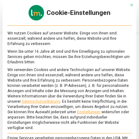
Skip
Mit d
to
Cookie-Einstellungen
content
lebensmittel
Das
Online-
Magazin
Wir nutzen Cookies auf unserer Website. Einige von ihnen sind
zu
essenziell, während andere uns helfen, diese Website und Ihre
Lebensmitteln
Erfahrung zu verbessern.
&
SCHLAGWORT:
ARCHE
Wenn Sie unter 16 Jahre alt sind und Ihre Einwilligung zu optionalen
Ernährung
Services geben möchten, müssen Sie Ihre Erziehungsberechtigten um
Erlaubnis bitten.
Wir verwenden Cookies und andere Technologien auf unserer Website.
Einige von ihnen sind essenziell, während andere uns helfen, diese
Website und Ihre Erfahrung zu verbessern.
Personenbezogene Daten
können verarbeitet werden (z. B. IP-Adressen), z. B. für personalisierte
Anzeigen und Inhalte oder die Messung von Anzeigen und Inhalten.
Weitere Informationen über die Verwendung Ihrer Daten finden Sie in
unserer
Datenschutzerklärung
.
Es besteht keine Verpflichtung, in die
Verarbeitung Ihrer Daten einzuwilligen, um dieses Angebot zu nutzen.
Sie können Ihre Auswahl jederzeit unter
Einstellungen
widerrufen oder
anpassen.
Bitte beachten Sie, dass aufgrund individueller
Einstellungen möglicherweise nicht alle Funktionen der Website
verfügbar sind.
Einige Services verarbeiten personenbezogene Daten in den USA. Mit