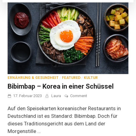
ERNÄHRUNG & GESUNDHEIT
/
FEATURED
/
KULTUR
Bibimbap – Korea in einer Schüssel
on
17. Februar 2023
Laura
Comment
Bibimbap
–
Auf den Speisekarten koreanischer Restaurants in
Korea
Deutschland ist es Standard: Bibimbap. Doch für
in
dieses Traditionsgericht aus dem Land der
einer
Schüssel
Morgenstille …