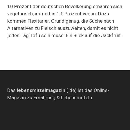
Das
10 Prozent der deutschen Bevölkerung ernähren sich
Hühnchen
vegetarisch, immerhin 1,1 Prozent vegan. Dazu
unter
kommen Flexitarier. Grund genug, die Suche nach
den
Tropenfrüchten
Alternativen zu Fleisch auszuweiten, damit es nicht
jeden Tag Tofu sein muss. Ein Blick auf die Jackfruit.
Das
lebensmittelmagazin
(.de) ist das Online-
Magazin zu Ernährung & Lebensmitteln.