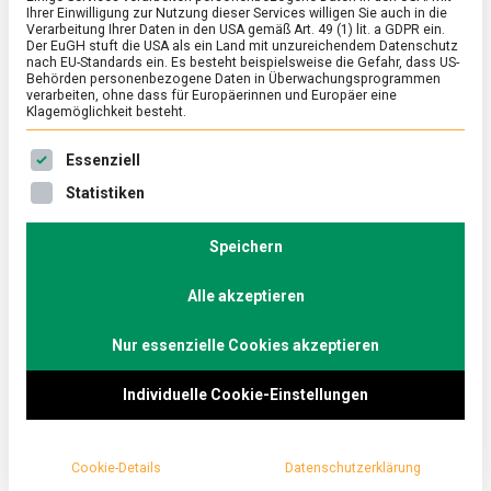
Ihrer Einwilligung zur Nutzung dieser Services willigen Sie auch in die
Verarbeitung Ihrer Daten in den USA gemäß Art. 49 (1) lit. a GDPR ein.
Der EuGH stuft die USA als ein Land mit unzureichendem Datenschutz
ERNÄHRUNG & GESUNDHEIT
/
FEATURED
/
KULTUR
nach EU-Standards ein. Es besteht beispielsweise die Gefahr, dass US-
Knackige Schönheit: Lotos
Behörden personenbezogene Daten in Überwachungsprogrammen
verarbeiten, ohne dass für Europäerinnen und Europäer eine
Klagemöglichkeit besteht.
on
26. Mai 2023
Johannes
Comment
Knackige
Es folgt eine Liste der Service-Gruppen, für die eine Ein
Schönheit:
Ob im Asiafood, als Snack oder im Teich – Lotos und
Essenziell
Lotos
Seerosen bestechen immer mit ihrer Ästhetik. Als
Statistiken
Lebensmittel tauchen sie bereits in der Odyssee,
einem der ersten Werke der abendländischen
Speichern
Literatur auf und während sie heute noch als
exotisch gelten, spielen sie möglicherweise eine
Alle akzeptieren
größere Rolle bei der zukünftigen Ernährung.
Nur essenzielle Cookies akzeptieren
Lebensmittelmagazin.de schaute sich die
Wasserpflanzen näher an.
Individuelle Cookie-Einstellungen
Cookie-Details
Datenschutzerklärung