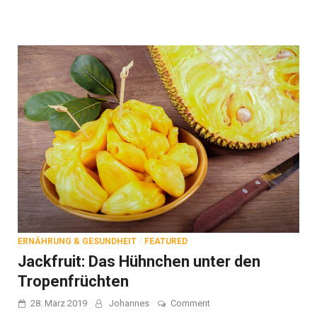
ERNÄHRUNG & GESUNDHEIT
/
FEATURED
Jackfruit: Das Hühnchen unter den
Tropenfrüchten
on
28. März 2019
Johannes
Comment
Jackfruit: