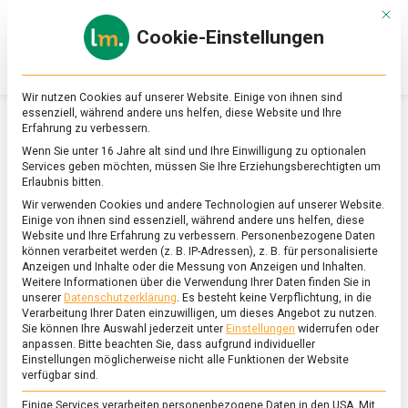
Skip
Mit d
to
Cookie-Einstellungen
content
lebensmittel
Das
Online-
Magazin
Wir nutzen Cookies auf unserer Website. Einige von ihnen sind
zu
essenziell, während andere uns helfen, diese Website und Ihre
Lebensmitteln
Erfahrung zu verbessern.
&
SCHLAGWORT:
ASIATISCH
Wenn Sie unter 16 Jahre alt sind und Ihre Einwilligung zu optionalen
Ernährung
Services geben möchten, müssen Sie Ihre Erziehungsberechtigten um
Erlaubnis bitten.
Wir verwenden Cookies und andere Technologien auf unserer Website.
Einige von ihnen sind essenziell, während andere uns helfen, diese
Website und Ihre Erfahrung zu verbessern.
Personenbezogene Daten
können verarbeitet werden (z. B. IP-Adressen), z. B. für personalisierte
Anzeigen und Inhalte oder die Messung von Anzeigen und Inhalten.
Weitere Informationen über die Verwendung Ihrer Daten finden Sie in
unserer
Datenschutzerklärung
.
Es besteht keine Verpflichtung, in die
Verarbeitung Ihrer Daten einzuwilligen, um dieses Angebot zu nutzen.
Sie können Ihre Auswahl jederzeit unter
Einstellungen
widerrufen oder
anpassen.
Bitte beachten Sie, dass aufgrund individueller
Einstellungen möglicherweise nicht alle Funktionen der Website
verfügbar sind.
Einige Services verarbeiten personenbezogene Daten in den USA. Mit