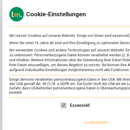
Skip
to
ERNÄH
Cookie-Einstellungen
content
lebens
Das
Online-
Magazin
zu
Wir nutzen Cookies auf unserer Website. Einige von ihnen sind essenziell
Lebensmitteln
Wenn Sie unter 16 Jahre alt sind und Ihre Einwilligung zu optionalen Ser
&
SCHLAGWORT:
AS
Wir verwenden Cookies und andere Technologien auf unserer Website. Eini
Ernährung
zu verbessern.
Personenbezogene Daten können verarbeitet werden (z. B. 
und Inhalten.
Weitere Informationen über die Verwendung Ihrer Daten finde
Ihrer Daten einzuwilligen, um dieses Angebot zu nutzen.
Sie können Ihre A
aufgrund individueller Einstellungen möglicherweise nicht alle Funktionen
Einige Services verarbeiten personenbezogene Daten in den USA. Mit Ihrer E
den USA gemäß Art. 49 (1) lit. a GDPR ein. Der EuGH stuft die USA als ei
Gefahr, dass US-Behörden personenbezogene Daten in Überwachungsprog
besteht.
Es folgt eine Liste der Service-Gruppen, für die eine Ei
Essenziell
Cookie-Details