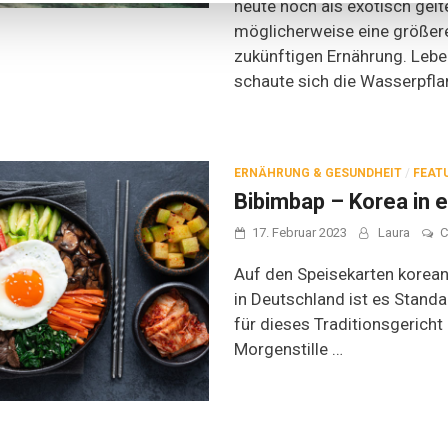
heute noch als exotisch gelte
möglicherweise eine größere
zukünftigen Ernährung. Leb
schaute sich die Wasserpfla
ERNÄHRUNG & GESUNDHEIT
/
FEAT
Bibimbap – Korea in 
17. Februar 2023
Laura
C
Auf den Speisekarten korean
in Deutschland ist es Stand
für dieses Traditionsgerich
Morgenstille …