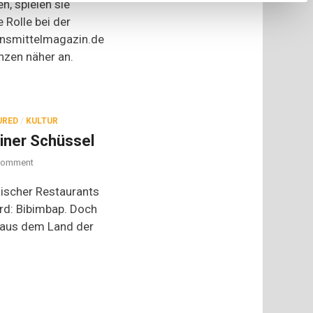
n, spielen sie
 Rolle bei der
ensmittelmagazin.de
nzen näher an.
URED
/
KULTUR
einer Schüssel
on
omment
Bibimbap
–
ischer Restaurants
Korea
ard: Bibimbap. Doch
in
t aus dem Land der
einer
Schüssel