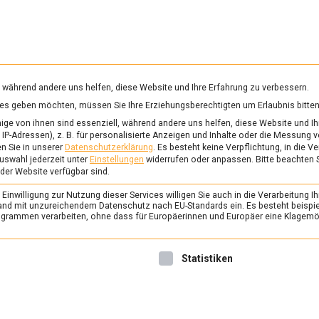
RUNG & GESUNDHEIT
WISSEN
WIRTSCHAFT
KULTU
mittelmagazin
, während andere uns helfen, diese Website und Ihre Erfahrung zu verbessern.
vices geben möchten, müssen Sie Ihre Erziehungsberechtigten um Erlaubnis bitten
IATISCHE KÜCHE
ge von ihnen sind essenziell, während andere uns helfen, diese Website und Ih
IP-Adressen), z. B. für personalisierte Anzeigen und Inhalte oder die Messung 
n Sie in unserer
Datenschutzerklärung
.
Es besteht keine Verpflichtung, in die V
uswahl jederzeit unter
Einstellungen
widerrufen oder anpassen.
Bitte beachten 
ERNÄHRUNG & GESUNDHEIT
/
FEAT
 der Website verfügbar sind.
Knackige Schönheit: 
inwilligung zur Nutzung dieser Services willigen Sie auch in die Verarbeitung Ih
26. Mai 2023
Johannes
n Land mit unzureichendem Datenschutz nach EU-Standards ein. Es besteht beispi
rammen verarbeiten, ohne dass für Europäerinnen und Europäer eine Klagemög
Ob im Asiafood, als Snack o
und Seerosen bestechen imm
nwilligung erteilt werden kann. Die erste Service-Gruppe ist 
Statistiken
Ästhetik. Als Lebensmittel ta
der Odyssee, einem der erst
abendländischen Literatur a