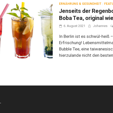
ERNÄHRUNG & GESUNDHEIT
/
FEAT
Jenseits der Regenb
Boba Tea, original wie
6. August 2021
Johannes
In Berlin ist es schwül-heiß –
Erfrischung! Lebensmittelm
Bubble Tee, eine taiwanesisch
hierzulande nicht den besten
-