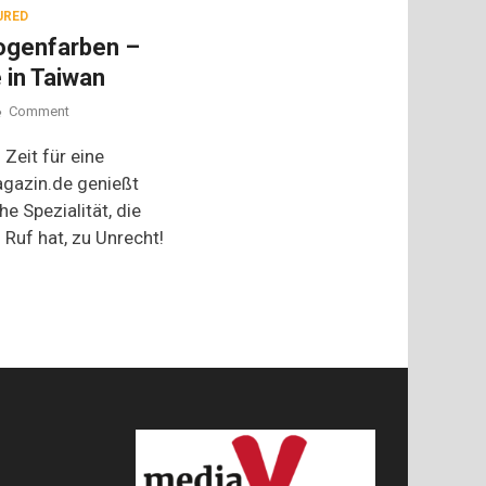
URED
ogenfarben –
 in Taiwan
on
Comment
Jenseits
der
 Zeit für eine
Regenbogenfarben
agazin.de genießt
–
e Spezialität, die
Boba
Tea,
 Ruf hat, zu Unrecht!
original
wie
in
Taiwan