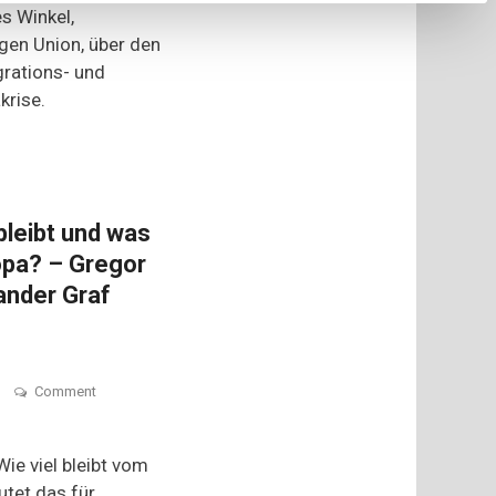
s Winkel,
Timon
Dzienus
gen Union, über den
(GRÜNE)
grations- und
und
Johannes
krise.
Winkel
(CDU)
im
Küchenkabinett
bleibt und was
opa? – Gregor
ander Graf
on
n
Comment
Wie
viel
Trumpismus
ie viel bleibt vom
bleibt
tet das für
und