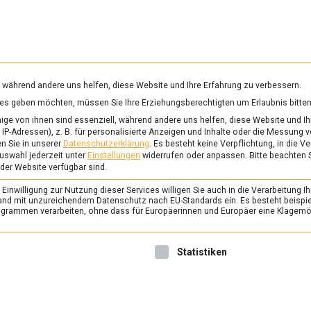
RUNG & GESUNDHEIT
WISSEN
WIRTSCHAFT
KULTU
mittelmagazin
, während andere uns helfen, diese Website und Ihre Erfahrung zu verbessern.
vices geben möchten, müssen Sie Ihre Erziehungsberechtigten um Erlaubnis bitten
SSENPOLITIK
ge von ihnen sind essenziell, während andere uns helfen, diese Website und Ih
IP-Adressen), z. B. für personalisierte Anzeigen und Inhalte oder die Messung 
n Sie in unserer
Datenschutzerklärung
.
Es besteht keine Verpflichtung, in die V
uswahl jederzeit unter
Einstellungen
widerrufen oder anpassen.
Bitte beachten 
POLITIK
/
TV
 der Website verfügbar sind.
Generationenvertrag
inwilligung zur Nutzung dieser Services willigen Sie auch in die Verarbeitung Ih
Identitätspolitik – T
n Land mit unzureichendem Datenschutz nach EU-Standards ein. Es besteht beispi
rammen verarbeiten, ohne dass für Europäerinnen und Europäer eine Klagemög
(GRÜNE) und Johanne
im Küchenkabinett
nwilligung erteilt werden kann. Die erste Service-Gruppe ist 
Statistiken
15. September 2023
redaktio
In der 21. Folge des „Küchen
diskutieren Timon Dzienus,