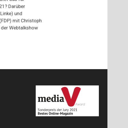
was
21? Darüber
bedeutet
 Linke) und
das
für
(FDP) mit Christoph
Europa?
e der Webtalkshow
–
Gregor
Gysi
(Linke)
und
Alexander
Graf
Lambsdorff
(FDP)
im
„Küchenkabinett“