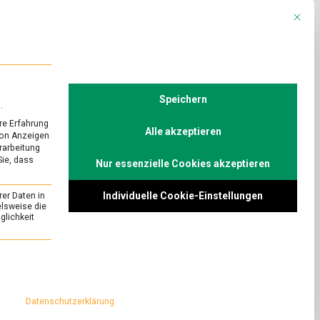
Mit die
R
POLITIK
TV
Speichern
.
re Erfahrung
Alle akzeptieren
von Anzeigen
erarbeitung
Sie, dass
Nur essenzielle Cookies akzeptieren
 und
Individuelle Cookie-Einstellungen
rer Daten in
imon Dzienus
elsweise die
lichkeit
s Winkel (CDU)
essenziell und kann nicht abgewählt werden.
on
n
Comment
Generationenvertrag
und
kabinetts“
Datenschutzerklärung
Identitätspolitik
 Bundessprecher der
–