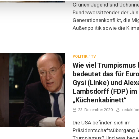
Grünen Jugend und Johanne
Bundesvorsitzender der Jun
Generationenkonflikt, die Mi
Außenpolitik sowie die Klima
POLITIK
/
TV
Wie viel Trumpismus 
bedeutet das für Eur
Gysi (Linke) und Alex
Lambsdorff (FDP) im
„Küchenkabinett“
23. Dezember 2020
redaktio
Die USA befinden sich im
Präsidentschaftsübergang. W
Trumpismus? Und was bedeu