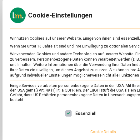
Skip
to
ERNÄH
Cookie-Einstellungen
content
lebens
Das
Online-
Magazin
zu
Wir nutzen Cookies auf unserer Website. Einige von ihnen sind essenziell
Lebensmitteln
Wenn Sie unter 16 Jahre alt sind und Ihre Einwilligung zu optionalen Ser
&
SCHLAGWORT:
AU
Wir verwenden Cookies und andere Technologien auf unserer Website. Eini
Ernährung
zu verbessern.
Personenbezogene Daten können verarbeitet werden (z. B. 
und Inhalten.
Weitere Informationen über die Verwendung Ihrer Daten finde
Ihrer Daten einzuwilligen, um dieses Angebot zu nutzen.
Sie können Ihre A
aufgrund individueller Einstellungen möglicherweise nicht alle Funktionen
Einige Services verarbeiten personenbezogene Daten in den USA. Mit Ihrer E
den USA gemäß Art. 49 (1) lit. a GDPR ein. Der EuGH stuft die USA als ei
Gefahr, dass US-Behörden personenbezogene Daten in Überwachungsprog
besteht.
Es folgt eine Liste der Service-Gruppen, für die eine Ei
Essenziell
Cookie-Details