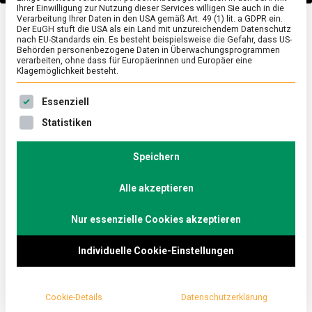
Ihrer Einwilligung zur Nutzung dieser Services willigen Sie auch in die
Verarbeitung Ihrer Daten in den USA gemäß Art. 49 (1) lit. a GDPR ein.
Der EuGH stuft die USA als ein Land mit unzureichendem Datenschutz
POLITIK
/
TV
nach EU-Standards ein. Es besteht beispielsweise die Gefahr, dass US-
Behörden personenbezogene Daten in Überwachungsprogrammen
Generationenvertrag und
verarbeiten, ohne dass für Europäerinnen und Europäer eine
Klagemöglichkeit besteht.
Identitätspolitik – Timon
Es folgt eine Liste der Service-Gruppen, für die eine Ein
Essenziell
Dzienus (GRÜNE) und
Statistiken
Speichern
Johannes Winkel (CDU)
Alle akzeptieren
im Küchenkabinett
Nur essenzielle Cookies akzeptieren
on
15. September 2023
redaktion
Comment
Generati
Individuelle Cookie-Einstellungen
und
Identitäts
In der aktuellen Folge des „Küchenkabinetts“
–
Timon
diskutiert Christoph Minhoff mit Timon Dzienus,
Dzienus
Cookie-Details
Datenschutzerklärung
Bundessprecher der Grünen Jugend und Johannes
(GRÜNE)