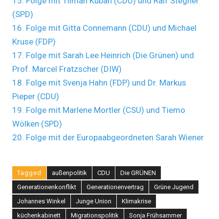
15. Folge mit Tilman Kuban (CDU) und Ralf Stegner
(SPD)
16. Folge mit Gitta Connemann (CDU) und Michael
Kruse (FDP)
17. Folge mit Sarah Lee Heinrich (Die Grünen) und
Prof. Marcel Fratzscher (DIW)
18. Folge mit Svenja Hahn (FDP) und Dr. Markus
Pieper (CDU)
19. Folge mit Marlene Mortler (CSU) und Tiemo
Wölken (SPD)
20. Folge mit der Europaabgeordneten Sarah Wiener
Tagged
außenpolitik
CDU
Die GRÜNEN
Generationenkonflikt
Generationenvertrag
Grüne Jugend
Johannes Winkel
Junge Union
Klimakrise
küchenkabinett
Migrationspolitik
Sonja Frühsammer