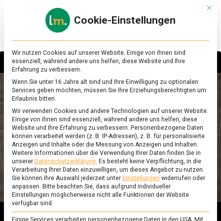
Skip
Mit d
to
Cookie-Einstellungen
content
lebensmittel
Das
Online-
Magazin
Wir nutzen Cookies auf unserer Website. Einige von ihnen sind
zu
essenziell, während andere uns helfen, diese Website und Ihre
Lebensmitteln
Erfahrung zu verbessern.
&
Wenn Sie unter 16 Jahre alt sind und Ihre Einwilligung zu optionalen
Sie sehen gerade einen Platzhalterinhalt von
Ernährung
Services geben möchten, müssen Sie Ihre Erziehungsberechtigten um
YouTube
. Um auf den eigentlichen Inhalt
Erlaubnis bitten.
zuzugreifen, klicken Sie auf die Schaltfläche
Wir verwenden Cookies und andere Technologien auf unserer Website.
unten. Bitte beachten Sie, dass dabei Daten an
Einige von ihnen sind essenziell, während andere uns helfen, diese
Drittanbieter weitergegeben werden.
Website und Ihre Erfahrung zu verbessern.
Personenbezogene Daten
Mehr Informationen
können verarbeitet werden (z. B. IP-Adressen), z. B. für personalisierte
Anzeigen und Inhalte oder die Messung von Anzeigen und Inhalten.
Inhalt entsperren
Weitere Informationen über die Verwendung Ihrer Daten finden Sie in
unserer
Datenschutzerklärung
.
Es besteht keine Verpflichtung, in die
Verarbeitung Ihrer Daten einzuwilligen, um dieses Angebot zu nutzen.
Erforderlichen Service akzeptieren und
Sie können Ihre Auswahl jederzeit unter
Einstellungen
widerrufen oder
Inhalte entsperren
anpassen.
Bitte beachten Sie, dass aufgrund individueller
Einstellungen möglicherweise nicht alle Funktionen der Website
verfügbar sind.
Einige Services verarbeiten personenbezogene Daten in den USA. Mit