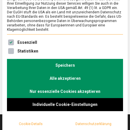
Ihrer Einwilligung zur Nutzung dieser Services willigen Sie auch in die
Verarbeitung Ihrer Daten in den USA gemäß Art. 49 (1) lit. a GDPR ein.
Der EuGH stuft die USA als ein Land mit unzureichendem Datenschutz
ERNÄHRUNG & GESUNDHEIT
/
FEATURED
nach EU-Standards ein. Es besteht beispielsweise die Gefahr, dass US-
Trinkbrunnen in Berlin: Kaltes Klares
Behörden personenbezogene Daten in Überwachungsprogrammen
verarbeiten, ohne dass für Europäerinnen und Europäer eine
Wasser
Klagemöglichkeit besteht.
on
3. Juni 2022
Johannes
Comment
Es folgt eine Liste der Service-Gruppen, für die eine Ein
Essenziell
Trinkbrunnen
in
Hitze, Schweiß und Durst – der Sommer rückt immer
Statistiken
Berlin:
näher – umso wichtiger, jetzt ausreichend Wasser zu
Kaltes
trinken. Dabei ist es nicht immer notwendig, schwere
Klares
Speichern
Wasser
Flaschen mit sich herumzutragen, Trinkbrunnen
Alle akzeptieren
überall in der Hauptstadt sei Dank.
Nur essenzielle Cookies akzeptieren
Individuelle Cookie-Einstellungen
Cookie-Details
Datenschutzerklärung