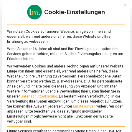
Skip
Mit d
to
Cookie-Einstellungen
content
lebensmittel
Das
Online-
Magazin
Wir nutzen Cookies auf unserer Website. Einige von ihnen sind
zu
essenziell, während andere uns helfen, diese Website und Ihre
Lebensmitteln
Erfahrung zu verbessern.
&
SCHLAGWORT:
BEWÄSSERUNG
Wenn Sie unter 16 Jahre alt sind und Ihre Einwilligung zu optionalen
Ernährung
Services geben möchten, müssen Sie Ihre Erziehungsberechtigten um
Erlaubnis bitten.
Wir verwenden Cookies und andere Technologien auf unserer Website.
Einige von ihnen sind essenziell, während andere uns helfen, diese
Website und Ihre Erfahrung zu verbessern.
Personenbezogene Daten
können verarbeitet werden (z. B. IP-Adressen), z. B. für personalisierte
Anzeigen und Inhalte oder die Messung von Anzeigen und Inhalten.
Weitere Informationen über die Verwendung Ihrer Daten finden Sie in
unserer
Datenschutzerklärung
.
Es besteht keine Verpflichtung, in die
Verarbeitung Ihrer Daten einzuwilligen, um dieses Angebot zu nutzen.
Sie können Ihre Auswahl jederzeit unter
Einstellungen
widerrufen oder
anpassen.
Bitte beachten Sie, dass aufgrund individueller
Einstellungen möglicherweise nicht alle Funktionen der Website
verfügbar sind.
Einige Services verarbeiten personenbezogene Daten in den USA. Mit