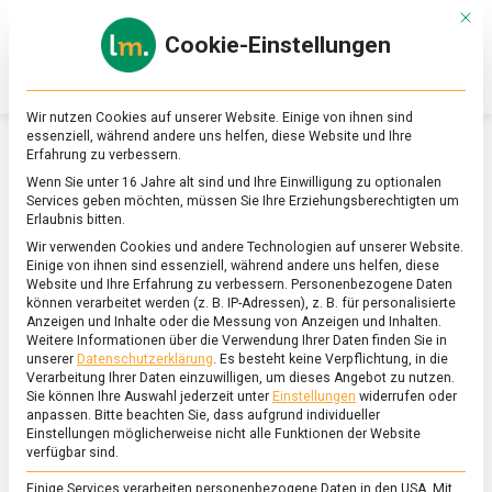
Skip
Mit d
to
Cookie-Einstellungen
content
lebensmittel
Das
Online-
Magazin
Wir nutzen Cookies auf unserer Website. Einige von ihnen sind
zu
essenziell, während andere uns helfen, diese Website und Ihre
Lebensmitteln
Erfahrung zu verbessern.
&
SCHLAGWORT:
BIBIMBAP
Wenn Sie unter 16 Jahre alt sind und Ihre Einwilligung zu optionalen
Ernährung
Services geben möchten, müssen Sie Ihre Erziehungsberechtigten um
Erlaubnis bitten.
Wir verwenden Cookies und andere Technologien auf unserer Website.
Einige von ihnen sind essenziell, während andere uns helfen, diese
Website und Ihre Erfahrung zu verbessern.
Personenbezogene Daten
können verarbeitet werden (z. B. IP-Adressen), z. B. für personalisierte
Anzeigen und Inhalte oder die Messung von Anzeigen und Inhalten.
Weitere Informationen über die Verwendung Ihrer Daten finden Sie in
unserer
Datenschutzerklärung
.
Es besteht keine Verpflichtung, in die
Verarbeitung Ihrer Daten einzuwilligen, um dieses Angebot zu nutzen.
Sie können Ihre Auswahl jederzeit unter
Einstellungen
widerrufen oder
anpassen.
Bitte beachten Sie, dass aufgrund individueller
Einstellungen möglicherweise nicht alle Funktionen der Website
verfügbar sind.
Einige Services verarbeiten personenbezogene Daten in den USA. Mit