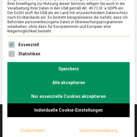
Ihrer Einwilligung zur Nutzung dieser Services willigen Sie auch in die
Verarbeitung Ihrer Daten in den USA gemäß Art. 49 (1) lit. a GDPR ein.
Der EuGH stuft die USA als ein Land mit unzureichendem Datenschutz
ERNÄHRUNG & GESUNDHEIT
/
FEATURED
/
KULTUR
nach EU-Standards ein. Es besteht beispielsweise die Gefahr, dass US-
Bibimbap – Korea in einer Schüssel
Behörden personenbezogene Daten in Überwachungsprogrammen
verarbeiten, ohne dass für Europäerinnen und Europäer eine
Klagemöglichkeit besteht.
on
17. Februar 2023
Laura
Comment
Bibimbap
Es folgt eine Liste der Service-Gruppen, für die eine Ein
–
Auf den Speisekarten koreanischer Restaurants in
Essenziell
Korea
Deutschland ist es Standard: Bibimbap. Doch für
Statistiken
in
dieses Traditionsgericht aus dem Land der
einer
Schüssel
Morgenstille …
Speichern
Alle akzeptieren
Nur essenzielle Cookies akzeptieren
Individuelle Cookie-Einstellungen
Das
lebensmittelmagazin
(.de) ist das Online-
Cookie-Details
Datenschutzerklärung
Magazin zu Ernährung & Lebensmitteln.