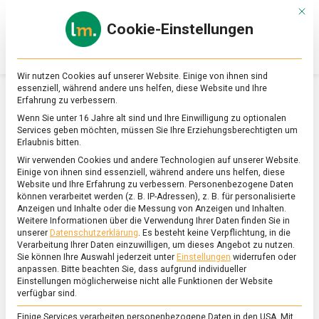
Skip
Mit d
to
Cookie-Einstellungen
content
lebensmittel
Das
Online-
Magazin
Wir nutzen Cookies auf unserer Website. Einige von ihnen sind
zu
essenziell, während andere uns helfen, diese Website und Ihre
Lebensmitteln
Erfahrung zu verbessern.
&
SCHLAGWORT:
BITTERLIEBE
Wenn Sie unter 16 Jahre alt sind und Ihre Einwilligung zu optionalen
Ernährung
Services geben möchten, müssen Sie Ihre Erziehungsberechtigten um
Erlaubnis bitten.
Wir verwenden Cookies und andere Technologien auf unserer Website.
Einige von ihnen sind essenziell, während andere uns helfen, diese
Website und Ihre Erfahrung zu verbessern.
Personenbezogene Daten
können verarbeitet werden (z. B. IP-Adressen), z. B. für personalisierte
Anzeigen und Inhalte oder die Messung von Anzeigen und Inhalten.
Weitere Informationen über die Verwendung Ihrer Daten finden Sie in
unserer
Datenschutzerklärung
.
Es besteht keine Verpflichtung, in die
Verarbeitung Ihrer Daten einzuwilligen, um dieses Angebot zu nutzen.
Sie können Ihre Auswahl jederzeit unter
Einstellungen
widerrufen oder
anpassen.
Bitte beachten Sie, dass aufgrund individueller
Einstellungen möglicherweise nicht alle Funktionen der Website
verfügbar sind.
Einige Services verarbeiten personenbezogene Daten in den USA. Mit