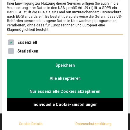
Ihrer Einwilligung zur Nutzung dieser Services willigen Sie auch in die
Verarbeitung Ihrer Daten in den USA gemäß Art. 49 (1) lit. a GDPR ein.
Der EuGH stuft die USA als ein Land mit unzureichendem Datenschutz
ERNÄHRUNG & GESUNDHEIT
/
FEATURED
nach EU-Standards ein. Es besteht beispielsweise die Gefahr, dass US-
Wenn sich alles zusammenzieht
Behörden personenbezogene Daten in Überwachungsprogrammen
verarbeiten, ohne dass für Europäerinnen und Europäer eine
Klagemöglichkeit besteht.
on
8. Juli 2022
Johannes
Comment
Wenn
Es folgt eine Liste der Service-Gruppen, für die eine Ein
sich
Ein Schluck, ein Bissen und der Mund zieht sich
Essenziell
alles
zusammen, die Haare stellen sich auf. Allzu oft hat
Statistiken
zusammenzieht
man nicht mehr die Gelegenheit im Essen auf
Bitteres zu stoßen. Es sei denn, man hilft nach.
Speichern
Lebensmittelmagazin.de hat mit dem Start-up
BitterLiebe gesprochen.
Alle akzeptieren
Nur essenzielle Cookies akzeptieren
Individuelle Cookie-Einstellungen
Cookie-Details
Datenschutzerklärung