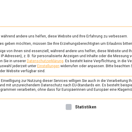
RUNG & GESUNDHEIT
WISSEN
WIRTSCHAFT
KULTU
mittelmagazin
, während andere uns helfen, diese Website und Ihre Erfahrung zu verbessern.
vices geben möchten, müssen Sie Ihre Erziehungsberechtigten um Erlaubnis bitten
TTERMANDELAROMA
ge von ihnen sind essenziell, während andere uns helfen, diese Website und Ih
IP-Adressen), z. B. für personalisierte Anzeigen und Inhalte oder die Messung 
n Sie in unserer
Datenschutzerklärung
.
Es besteht keine Verpflichtung, in die V
uswahl jederzeit unter
Einstellungen
widerrufen oder anpassen.
Bitte beachten 
ERNÄHRUNG & GESUNDHEIT
/
FEAT
 der Website verfügbar sind.
Tag der Mandel – von
inwilligung zur Nutzung dieser Services willigen Sie auch in die Verarbeitung Ih
16. Februar 2022
Manon
n Land mit unzureichendem Datenschutz nach EU-Standards ein. Es besteht beispi
rammen verarbeiten, ohne dass für Europäerinnen und Europäer eine Klagemög
Sie gehört zu den Steinobst
echte Energiebombe und lief
nwilligung erteilt werden kann. Die erste Service-Gruppe ist 
Statistiken
Fettsäuren und Proteine – d
Februar wird sie mit einem A