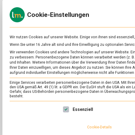
Skip
to
ERNÄH
Cookie-Einstellungen
content
lebens
Das
Online-
Magazin
zu
Wir nutzen Cookies auf unserer Website. Einige von ihnen sind essenziell
Lebensmitteln
Wenn Sie unter 16 Jahre alt sind und Ihre Einwilligung zu optionalen Ser
&
SCHLAGWORT:
BI
Wir verwenden Cookies und andere Technologien auf unserer Website. Eini
Ernährung
zu verbessern.
Personenbezogene Daten können verarbeitet werden (z. B. 
und Inhalten.
Weitere Informationen über die Verwendung Ihrer Daten finde
Ihrer Daten einzuwilligen, um dieses Angebot zu nutzen.
Sie können Ihre A
aufgrund individueller Einstellungen möglicherweise nicht alle Funktionen
Einige Services verarbeiten personenbezogene Daten in den USA. Mit Ihrer E
den USA gemäß Art. 49 (1) lit. a GDPR ein. Der EuGH stuft die USA als ei
Gefahr, dass US-Behörden personenbezogene Daten in Überwachungsprog
besteht.
Es folgt eine Liste der Service-Gruppen, für die eine Ei
Essenziell
Cookie-Details