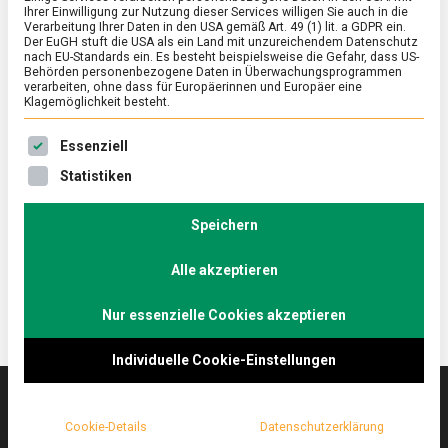
Ihrer Einwilligung zur Nutzung dieser Services willigen Sie auch in die
Verarbeitung Ihrer Daten in den USA gemäß Art. 49 (1) lit. a GDPR ein.
Der EuGH stuft die USA als ein Land mit unzureichendem Datenschutz
ERNÄHRUNG & GESUNDHEIT
/
FEATURED
nach EU-Standards ein. Es besteht beispielsweise die Gefahr, dass US-
Echter Käse ohne Muh?
Behörden personenbezogene Daten in Überwachungsprogrammen
verarbeiten, ohne dass für Europäerinnen und Europäer eine
Klagemöglichkeit besteht.
on
2. Dezember 2022
Johannes
Comment
Echter
Es folgt eine Liste der Service-Gruppen, für die eine Ein
Käse
Potentielles Hindernis zum Veganismus: Ein Leben
Essenziell
ohne
ohne Käse ist möglich, aber sinnlos.
Statistiken
Muh?
Lebensmittelmagazin.de hat mit dem Berliner Start-
up Formo gesprochen, die veganen Käse aus dem
Speichern
Bioreaktor herstellen.
Alle akzeptieren
Nur essenzielle Cookies akzeptieren
Individuelle Cookie-Einstellungen
Cookie-Details
Datenschutzerklärung
Das
lebensmittelmagazin
(.de) ist das Online-