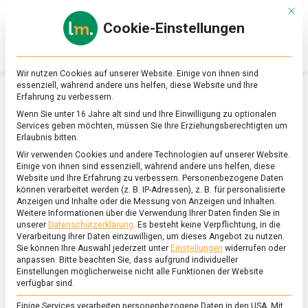
Skip
Mit d
to
Cookie-Einstellungen
content
lebensmittel
Das
Online-
Magazin
Wir nutzen Cookies auf unserer Website. Einige von ihnen sind
zu
essenziell, während andere uns helfen, diese Website und Ihre
Lebensmitteln
Erfahrung zu verbessern.
&
SCHLAGWORT:
BLAUSCHIMMELKÄSE
Wenn Sie unter 16 Jahre alt sind und Ihre Einwilligung zu optionalen
Ernährung
Services geben möchten, müssen Sie Ihre Erziehungsberechtigten um
Erlaubnis bitten.
Wir verwenden Cookies und andere Technologien auf unserer Website.
Einige von ihnen sind essenziell, während andere uns helfen, diese
Website und Ihre Erfahrung zu verbessern.
Personenbezogene Daten
können verarbeitet werden (z. B. IP-Adressen), z. B. für personalisierte
Anzeigen und Inhalte oder die Messung von Anzeigen und Inhalten.
Weitere Informationen über die Verwendung Ihrer Daten finden Sie in
unserer
Datenschutzerklärung
.
Es besteht keine Verpflichtung, in die
Verarbeitung Ihrer Daten einzuwilligen, um dieses Angebot zu nutzen.
Sie können Ihre Auswahl jederzeit unter
Einstellungen
widerrufen oder
anpassen.
Bitte beachten Sie, dass aufgrund individueller
Einstellungen möglicherweise nicht alle Funktionen der Website
verfügbar sind.
Einige Services verarbeiten personenbezogene Daten in den USA. Mit