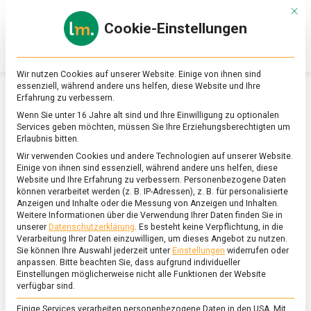
Skip
Mit d
to
Cookie-Einstellungen
content
lebensmittel
Das
Online-
Magazin
Wir nutzen Cookies auf unserer Website. Einige von ihnen sind
zu
essenziell, während andere uns helfen, diese Website und Ihre
Lebensmitteln
Erfahrung zu verbessern.
&
SCHLAGWORT:
BOBA TEA
Wenn Sie unter 16 Jahre alt sind und Ihre Einwilligung zu optionalen
Ernährung
Services geben möchten, müssen Sie Ihre Erziehungsberechtigten um
Erlaubnis bitten.
Wir verwenden Cookies und andere Technologien auf unserer Website.
Einige von ihnen sind essenziell, während andere uns helfen, diese
Website und Ihre Erfahrung zu verbessern.
Personenbezogene Daten
können verarbeitet werden (z. B. IP-Adressen), z. B. für personalisierte
Anzeigen und Inhalte oder die Messung von Anzeigen und Inhalten.
Weitere Informationen über die Verwendung Ihrer Daten finden Sie in
unserer
Datenschutzerklärung
.
Es besteht keine Verpflichtung, in die
Verarbeitung Ihrer Daten einzuwilligen, um dieses Angebot zu nutzen.
Sie können Ihre Auswahl jederzeit unter
Einstellungen
widerrufen oder
anpassen.
Bitte beachten Sie, dass aufgrund individueller
Einstellungen möglicherweise nicht alle Funktionen der Website
verfügbar sind.
Einige Services verarbeiten personenbezogene Daten in den USA. Mit