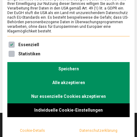
Ihrer Einwilligung zur Nutzung dieser Services willigen Sie auch in die
Verarbeitung Ihrer Daten in den USA gemäß Art. 49 (1) lit. a GDPR ein.
Der EuGH stuft die USA als ein Land mit unzureichendem Datenschutz
ERNÄHRUNG & GESUNDHEIT
/
FEATURED
nach EU-Standards ein. Es besteht beispielsweise die Gefahr, dass US-
Jenseits der Regenbogenfarben –
Behörden personenbezogene Daten in Überwachungsprogrammen
verarbeiten, ohne dass für Europäerinnen und Europäer eine
Boba Tea, original wie in Taiwan
Klagemöglichkeit besteht.
on
6. August 2021
Johannes
Comment
Es folgt eine Liste der Service-Gruppen, für die eine Ein
Essenziell
Jenseits
der
In Berlin ist es schwül-heiß – Zeit für eine
Statistiken
Regenbogenfarben
Erfrischung! Lebensmittelmagazin.de genießt Bubble
–
Tee, eine taiwanesische Spezialität, die hierzulande
Boba
Speichern
Tea,
nicht den besten Ruf hat, zu Unrecht!
original
Alle akzeptieren
wie
in
Taiwan
Nur essenzielle Cookies akzeptieren
Individuelle Cookie-Einstellungen
Cookie-Details
Datenschutzerklärung
Das
lebensmittelmagazin
(.de) ist das Online-