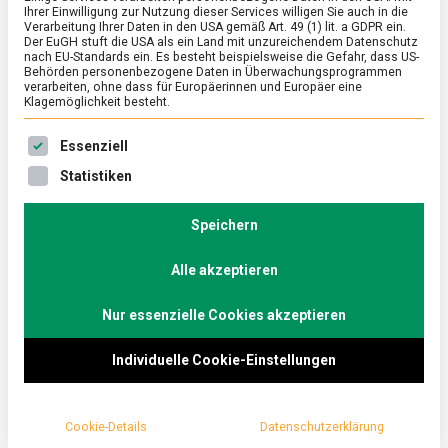
Ihrer Einwilligung zur Nutzung dieser Services willigen Sie auch in die
Verarbeitung Ihrer Daten in den USA gemäß Art. 49 (1) lit. a GDPR ein.
Der EuGH stuft die USA als ein Land mit unzureichendem Datenschutz
ERNÄHRUNG & GESUNDHEIT
/
FEATURED
/
KULTUR
nach EU-Standards ein. Es besteht beispielsweise die Gefahr, dass US-
International Tea Day 2020: Köstliche
Behörden personenbezogene Daten in Überwachungsprogrammen
verarbeiten, ohne dass für Europäerinnen und Europäer eine
Grüße von den Tee-Weltmeistern (mit
Klagemöglichkeit besteht.
Rezept)
Es folgt eine Liste der Service-Gruppen, für die eine Ein
Essenziell
on
21. Mai 2020
redaktion
Comment
Statistiken
International
Tea
Tee ist ein wertvolles Lebensmitel und verbindet
Day
Speichern
Menschen weltweit. Daran soll der heutige Tag
2020:
erinnern. Als deutschen Beitrag zum International
Köstliche
Grüße
Alle akzeptieren
Tea Day gibt es eine Spezialkreation. Hier zum
von
Rezept.
den
Nur essenzielle Cookies akzeptieren
Tee-
Weltmeistern
(mit
Individuelle Cookie-Einstellungen
Rezept)
Cookie-Details
Datenschutzerklärung