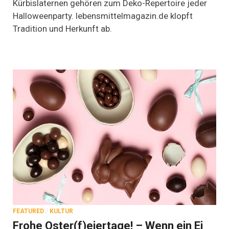
Kürbislaternen gehören zum Deko-Repertoire jeder
zu
Halloweenparty. lebensmittelmagazin.de klopft
Halloween:
Tradition und Herkunft ab.
Herbstgemüse
Kürbis
FEATURED
/
KULTUR
Frohe Oster(f)eiertage! – Wenn ein Ei