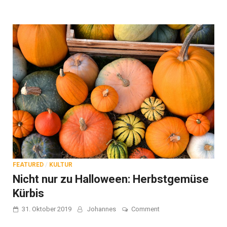
FEATURED
/
KULTUR
Nicht nur zu Halloween: Herbstgemüse
Kürbis
on
31. Oktober 2019
Johannes
Comment
Nicht
nur