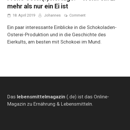
mehr als nur ein Ei ist
on
18. April 2019
Johannes
Comment
Frohe
Oster(f)eiertage!
Ein paar interessante Einblicke in die Schokoladen-
–
Osterei-Produktion und in die Geschichte des
Wenn
Eierkults, am besten mit Schokoei im Mund.
ein
Ei
mehr
als
nur
ein
Ei
ist
Das
lebensmittelmagazin
(.de) ist das Online-
Magazin zu Ernährung & Lebensmitteln.