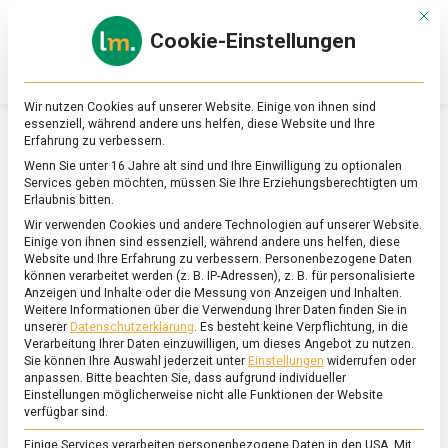
Skip
Mit d
to
Cookie-Einstellungen
content
lebensmittel
Das
Online-
Magazin
Wir nutzen Cookies auf unserer Website. Einige von ihnen sind
zu
essenziell, während andere uns helfen, diese Website und Ihre
Lebensmitteln
Erfahrung zu verbessern.
&
SCHLAGWORT:
BRÄUCHE
Wenn Sie unter 16 Jahre alt sind und Ihre Einwilligung zu optionalen
Ernährung
Services geben möchten, müssen Sie Ihre Erziehungsberechtigten um
Erlaubnis bitten.
Wir verwenden Cookies und andere Technologien auf unserer Website.
Einige von ihnen sind essenziell, während andere uns helfen, diese
Website und Ihre Erfahrung zu verbessern.
Personenbezogene Daten
können verarbeitet werden (z. B. IP-Adressen), z. B. für personalisierte
Anzeigen und Inhalte oder die Messung von Anzeigen und Inhalten.
Weitere Informationen über die Verwendung Ihrer Daten finden Sie in
unserer
Datenschutzerklärung
.
Es besteht keine Verpflichtung, in die
Verarbeitung Ihrer Daten einzuwilligen, um dieses Angebot zu nutzen.
Sie können Ihre Auswahl jederzeit unter
Einstellungen
widerrufen oder
anpassen.
Bitte beachten Sie, dass aufgrund individueller
Einstellungen möglicherweise nicht alle Funktionen der Website
verfügbar sind.
Einige Services verarbeiten personenbezogene Daten in den USA. Mit