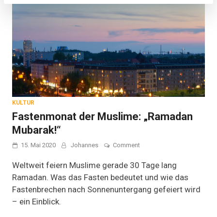
KULTUR
Fastenmonat der Muslime: „Ramadan
Mubarak!“
on
15. Mai 2020
Johannes
Comment
Fastenmonat
der
Weltweit feiern Muslime gerade 30 Tage lang
Muslime:
Ramadan. Was das Fasten bedeutet und wie das
„Ramadan
Fastenbrechen nach Sonnenuntergang gefeiert wird
Mubarak!“
– ein Einblick.