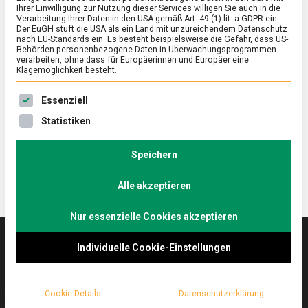
Ihrer Einwilligung zur Nutzung dieser Services willigen Sie auch in die
Verarbeitung Ihrer Daten in den USA gemäß Art. 49 (1) lit. a GDPR ein.
Der EuGH stuft die USA als ein Land mit unzureichendem Datenschutz
ERNÄHRUNG & GESUNDHEIT
/
FEATURED
nach EU-Standards ein. Es besteht beispielsweise die Gefahr, dass US-
Frischer Fisch auf den Tisch
Behörden personenbezogene Daten in Überwachungsprogrammen
verarbeiten, ohne dass für Europäerinnen und Europäer eine
Klagemöglichkeit besteht.
on
12. Juni 2026
Johannes
Comment
Frischer
Es folgt eine Liste der Service-Gruppen, für die eine Ein
Fisch
Nur die wenigsten werden ihren Fisch fangfrisch
Essenziell
auf
direkt vom Seekutter beziehen. Für die Qualität
Statistiken
den
frischer Fische bei Gastronomie und dem …
Tisch
Speichern
Alle akzeptieren
Nur essenzielle Cookies akzeptieren
Individuelle Cookie-Einstellungen
Das
lebensmittelmagazin
(.de) ist das Online-
Magazin zu Ernährung & Lebensmitteln.
Cookie-Details
Datenschutzerklärung