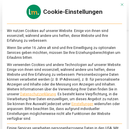
Skip
Mit d
to
Cookie-Einstellungen
content
lebensmittel
Das
Online-
Magazin
Wir nutzen Cookies auf unserer Website. Einige von ihnen sind
zu
essenziell, während andere uns helfen, diese Website und Ihre
Lebensmitteln
Erfahrung zu verbessern.
&
SCHLAGWORT:
BREMERHAVEN
Wenn Sie unter 16 Jahre alt sind und Ihre Einwilligung zu optionalen
Ernährung
Services geben möchten, müssen Sie Ihre Erziehungsberechtigten um
Erlaubnis bitten.
Wir verwenden Cookies und andere Technologien auf unserer Website.
Einige von ihnen sind essenziell, während andere uns helfen, diese
Website und Ihre Erfahrung zu verbessern.
Personenbezogene Daten
können verarbeitet werden (z. B. IP-Adressen), z. B. für personalisierte
Anzeigen und Inhalte oder die Messung von Anzeigen und Inhalten.
Weitere Informationen über die Verwendung Ihrer Daten finden Sie in
unserer
Datenschutzerklärung
.
Es besteht keine Verpflichtung, in die
Verarbeitung Ihrer Daten einzuwilligen, um dieses Angebot zu nutzen.
Sie können Ihre Auswahl jederzeit unter
Einstellungen
widerrufen oder
anpassen.
Bitte beachten Sie, dass aufgrund individueller
Einstellungen möglicherweise nicht alle Funktionen der Website
verfügbar sind.
Einige Services verarbeiten personenbezogene Daten in den USA. Mit