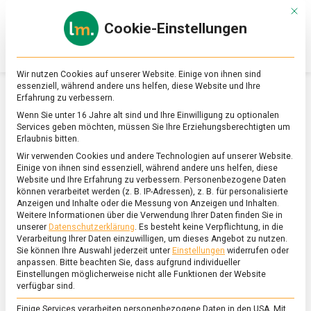
Skip
Mit d
to
Cookie-Einstellungen
content
lebensmittel
Das
Online-
Magazin
Wir nutzen Cookies auf unserer Website. Einige von ihnen sind
zu
essenziell, während andere uns helfen, diese Website und Ihre
Lebensmitteln
Erfahrung zu verbessern.
&
SCHLAGWORT:
BROTLINGE
Wenn Sie unter 16 Jahre alt sind und Ihre Einwilligung zu optionalen
Ernährung
Services geben möchten, müssen Sie Ihre Erziehungsberechtigten um
Erlaubnis bitten.
Wir verwenden Cookies und andere Technologien auf unserer Website.
Einige von ihnen sind essenziell, während andere uns helfen, diese
Website und Ihre Erfahrung zu verbessern.
Personenbezogene Daten
können verarbeitet werden (z. B. IP-Adressen), z. B. für personalisierte
Anzeigen und Inhalte oder die Messung von Anzeigen und Inhalten.
Weitere Informationen über die Verwendung Ihrer Daten finden Sie in
unserer
Datenschutzerklärung
.
Es besteht keine Verpflichtung, in die
Verarbeitung Ihrer Daten einzuwilligen, um dieses Angebot zu nutzen.
Sie können Ihre Auswahl jederzeit unter
Einstellungen
widerrufen oder
anpassen.
Bitte beachten Sie, dass aufgrund individueller
Einstellungen möglicherweise nicht alle Funktionen der Website
verfügbar sind.
Einige Services verarbeiten personenbezogene Daten in den USA. Mit