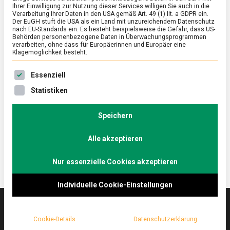
Ihrer Einwilligung zur Nutzung dieser Services willigen Sie auch in die
Verarbeitung Ihrer Daten in den USA gemäß Art. 49 (1) lit. a GDPR ein.
Der EuGH stuft die USA als ein Land mit unzureichendem Datenschutz
ERNÄHRUNG & GESUNDHEIT
/
FEATURED
nach EU-Standards ein. Es besteht beispielsweise die Gefahr, dass US-
Hart dran zu knabbern – Heldenbrot
Behörden personenbezogene Daten in Überwachungsprogrammen
verarbeiten, ohne dass für Europäerinnen und Europäer eine
Klagemöglichkeit besteht.
on
4. November 2022
Johannes
Comment
Hart
Es folgt eine Liste der Service-Gruppen, für die eine Ein
dran
Aus altem Brot neue Lebensmittel herstellen – dafür
Essenziell
zu
hat das Start-up Heldenbrot jüngst den „Zu gut für
Statistiken
knabbern
die Tonne!“-Bundespreis erhalten.
–
Heldenbrot
Lebensmittelmagazin.de hat mit der Gründerin
Speichern
gesprochen.
Alle akzeptieren
Nur essenzielle Cookies akzeptieren
Individuelle Cookie-Einstellungen
Cookie-Details
Datenschutzerklärung
Das
lebensmittelmagazin
(.de) ist das Online-