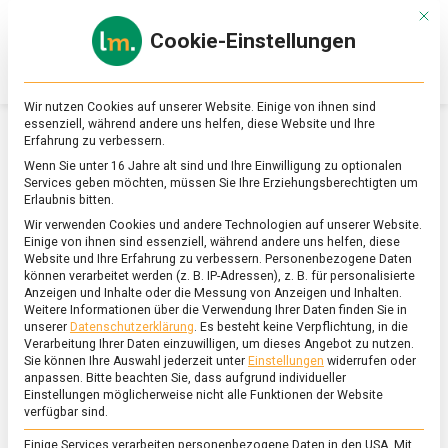
Skip
Mit d
to
Cookie-Einstellungen
content
lebensmittel
Das
Online-
Magazin
Wir nutzen Cookies auf unserer Website. Einige von ihnen sind
zu
essenziell, während andere uns helfen, diese Website und Ihre
Lebensmitteln
Erfahrung zu verbessern.
&
SCHLAGWORT:
BUDDHA BOWL
Wenn Sie unter 16 Jahre alt sind und Ihre Einwilligung zu optionalen
Ernährung
Services geben möchten, müssen Sie Ihre Erziehungsberechtigten um
Erlaubnis bitten.
Wir verwenden Cookies und andere Technologien auf unserer Website.
Einige von ihnen sind essenziell, während andere uns helfen, diese
Website und Ihre Erfahrung zu verbessern.
Personenbezogene Daten
können verarbeitet werden (z. B. IP-Adressen), z. B. für personalisierte
Anzeigen und Inhalte oder die Messung von Anzeigen und Inhalten.
Weitere Informationen über die Verwendung Ihrer Daten finden Sie in
unserer
Datenschutzerklärung
.
Es besteht keine Verpflichtung, in die
Verarbeitung Ihrer Daten einzuwilligen, um dieses Angebot zu nutzen.
Sie können Ihre Auswahl jederzeit unter
Einstellungen
widerrufen oder
anpassen.
Bitte beachten Sie, dass aufgrund individueller
Einstellungen möglicherweise nicht alle Funktionen der Website
verfügbar sind.
Einige Services verarbeiten personenbezogene Daten in den USA. Mit