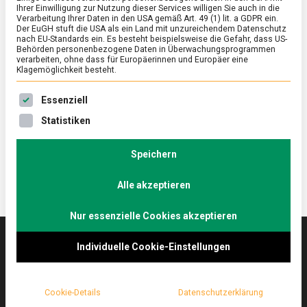
Ihrer Einwilligung zur Nutzung dieser Services willigen Sie auch in die
Verarbeitung Ihrer Daten in den USA gemäß Art. 49 (1) lit. a GDPR ein.
Der EuGH stuft die USA als ein Land mit unzureichendem Datenschutz
ERNÄHRUNG & GESUNDHEIT
/
FEATURED
nach EU-Standards ein. Es besteht beispielsweise die Gefahr, dass US-
Schüssel zum Glück: Bowl
Behörden personenbezogene Daten in Überwachungsprogrammen
verarbeiten, ohne dass für Europäerinnen und Europäer eine
Klagemöglichkeit besteht.
on
23. Februar 2024
Johannes
Comment
Schüssel
Es folgt eine Liste der Service-Gruppen, für die eine Ein
zum
Ob auf Instagram oder im echten Leben, Bowls
Essenziell
Glück:
stehen seit Jahren für gesundes, nachhaltiges und
Statistiken
Bowl
dabei toll anzusehendes Soulfood.
Speichern
Alle akzeptieren
Nur essenzielle Cookies akzeptieren
Individuelle Cookie-Einstellungen
Das
lebensmittelmagazin
(.de) ist das Online-
Magazin zu Ernährung & Lebensmitteln.
Cookie-Details
Datenschutzerklärung