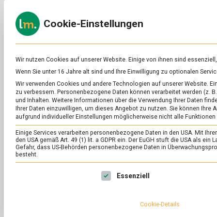
Skip
to
ERNÄH
Cookie-Einstellungen
content
lebens
Das
Online-
Magazin
zu
Wir nutzen Cookies auf unserer Website. Einige von ihnen sind essenziell
Lebensmitteln
Wenn Sie unter 16 Jahre alt sind und Ihre Einwilligung zu optionalen Ser
&
SCHLAGWORT:
BU
Wir verwenden Cookies und andere Technologien auf unserer Website. Eini
Ernährung
zu verbessern.
Personenbezogene Daten können verarbeitet werden (z. B. 
und Inhalten.
Weitere Informationen über die Verwendung Ihrer Daten finde
Ihrer Daten einzuwilligen, um dieses Angebot zu nutzen.
Sie können Ihre A
aufgrund individueller Einstellungen möglicherweise nicht alle Funktionen
Einige Services verarbeiten personenbezogene Daten in den USA. Mit Ihrer E
den USA gemäß Art. 49 (1) lit. a GDPR ein. Der EuGH stuft die USA als ei
Gefahr, dass US-Behörden personenbezogene Daten in Überwachungsprog
besteht.
Es folgt eine Liste der Service-Gruppen, für die eine Ei
Essenziell
Cookie-Details