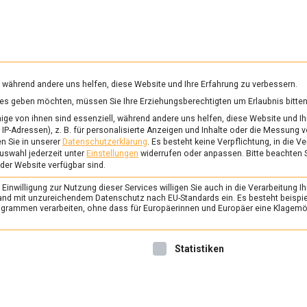
RUNG & GESUNDHEIT
WISSEN
WIRTSCHAFT
KULTU
mittelmagazin
, während andere uns helfen, diese Website und Ihre Erfahrung zu verbessern.
vices geben möchten, müssen Sie Ihre Erziehungsberechtigten um Erlaubnis bitten
NDESAGENTUR FÜR ARBEIT
ge von ihnen sind essenziell, während andere uns helfen, diese Website und Ih
IP-Adressen), z. B. für personalisierte Anzeigen und Inhalte oder die Messung 
n Sie in unserer
Datenschutzerklärung
.
Es besteht keine Verpflichtung, in die V
uswahl jederzeit unter
Einstellungen
widerrufen oder anpassen.
Bitte beachten 
POLITIK
/
TV
 der Website verfügbar sind.
Demographie küsst
inwilligung zur Nutzung dieser Services willigen Sie auch in die Verarbeitung Ih
Automatisierung – A
n Land mit unzureichendem Datenschutz nach EU-Standards ein. Es besteht beispi
rammen verarbeiten, ohne dass für Europäerinnen und Europäer eine Klagemög
zu Gast beim Küchenk
Tour
nwilligung erteilt werden kann. Die erste Service-Gruppe ist 
Statistiken
25. April 2024
redaktion
Die Vorstandsvorsitzende d
für Arbeit Andrea Nahles spr