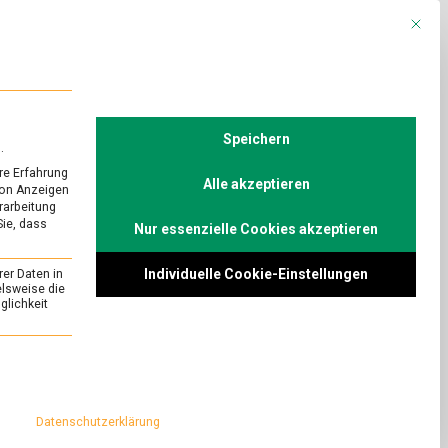
Mit die
R
POLITIK
TV
Speichern
.
re Erfahrung
Alle akzeptieren
von Anzeigen
erarbeitung
Sie, dass
Nur essenzielle Cookies akzeptieren
Individuelle Cookie-Einstellungen
rer Daten in
ndrea Nahles
elsweise die
lichkeit
abinett on
essenziell und kann nicht abgewählt werden.
on
Comment
Demographie
küsst
er Bundesagentur
Datenschutzerklärung
Automatisierung
icht im
–