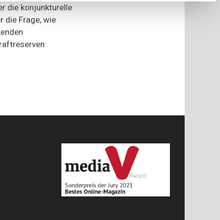
r die konjunkturelle
Andrea
Nahles
 die Frage, wie
zu
kenden
Gast
beim
raftreserven
Küchenkabinett
on
Tour