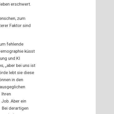
leben erschwert.
Menschen, zum
terer Faktor sind
, um fehlende
 Demographie küsst
rung und KI
, „aber bei uns ist
örde lebt sie diese
önnen in den
 ausgeglichen
 Ihren
n Job. Aber ein
 Bei derartigen