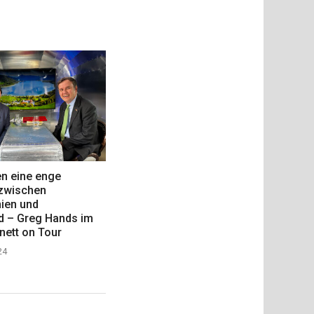
en eine enge
zwischen
nien und
d – Greg Hands im
nett on Tour
24