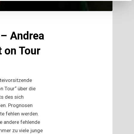
 – Andrea
 on Tour
e
rung
teivorsitzende
n Tour“ über die
ts des sich
nen. Prognosen
ett
te fehlen werden.
ie andere fehlende
mmer zu viele junge