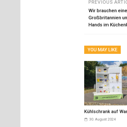
Beitragsn
PREVIOUS ARTI
Wir brauchen ein
Großbritannien u
Hands im Küchenk
YOU MAY LIKE
Kühlschrank auf Wa
30. August 2024