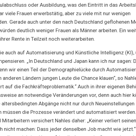
abschluss oder Ausbildung, was den Eintritt in das Arbeits
 viele Frauen erwerbstätig, aber zu viele mit nur wenigen
en. Gerade auch unter den nach Deutschland geflohenen 
 würden deutlich weniger Frauen als Männer arbeiten. Ein wei
hrer Rente in Teilzeit noch weiterarbeiten.
sie auch auf Automatisierung und Künstliche Intelligenz (KI)
mpensieren. „In Deutschland und Japan kann ich nur sagen:
nn wir einen Teil der Demographielücke durch Automatisie
 anderen Ländern jungen Leute die Chance klauen“, so Nahles
rt auf die Fachkräfteproblematik.“ Auch in ihrer eigenen Beh
sweise an notwendige Veränderungen vor, denn auch hier k
 altersbedingten Abgänge nicht nur durch Neueinstellungen
 müssen die Prozesse verändert und automatisiert werden.
 Mitarbeitern versichert Nahles daher: „Keiner verliert seine
h nicht machen: Dass jeder denselben Job macht wie jetzt.“