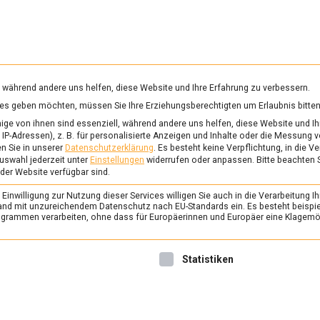
RUNG & GESUNDHEIT
WISSEN
WIRTSCHAFT
KULTU
mittelmagazin
, während andere uns helfen, diese Website und Ihre Erfahrung zu verbessern.
vices geben möchten, müssen Sie Ihre Erziehungsberechtigten um Erlaubnis bitten
ge von ihnen sind essenziell, während andere uns helfen, diese Website und Ih
IP-Adressen), z. B. für personalisierte Anzeigen und Inhalte oder die Messung 
n Sie in unserer
Datenschutzerklärung
.
Es besteht keine Verpflichtung, in die V
t von
YouTube
. Um auf den eigentlichen Inhalt zuzugreifen, klicken Sie 
uswahl jederzeit unter
Einstellungen
widerrufen oder anpassen.
Bitte beachten 
Sie, dass dabei Daten an Drittanbieter weitergegeben werden.
 der Website verfügbar sind.
Mehr Informationen
inwilligung zur Nutzung dieser Services willigen Sie auch in die Verarbeitung Ih
n Land mit unzureichendem Datenschutz nach EU-Standards ein. Es besteht beispi
rammen verarbeiten, ohne dass für Europäerinnen und Europäer eine Klagemög
Inhalt entsperren
Erforderlichen Service akzeptieren und Inhalte entsperren
nwilligung erteilt werden kann. Die erste Service-Gruppe ist 
Statistiken