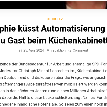
POLITIK
/
TV
hie küsst Automatisierung
zu Gast beim Küchenkabinett
on
25. April 2024
redaktion
Comment
Demographi
küsst
Automatisie
zende der Bundesagentur für Arbeit und ehemalige SPD-Par
–
Andrea
oderator Christoph Minhoff sprechen im „Küchenkabinett o
Nahles
in Deutschland und diskutieren über die Frage, wie angesich
zu
Gast
kräftemangels Arbeitskraftreserven mobilisiert werden kön
beim
Küchenkabin
ss in den nächsten Jahren rund sieben Millionen Arbeitskräf
on
Tour
dabei die Hälfte dieser Lücke schließen, sagt Nahles. Für d
rschiedene inländische Potenziale. So seien zum einen noch i