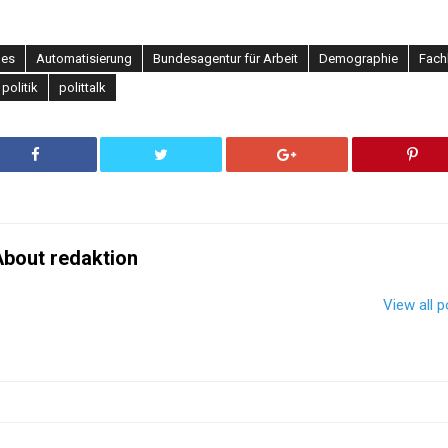
les
Automatisierung
Bundesagentur für Arbeit
Demographie
Fach
politik
polittalk
bout redaktion
View all 