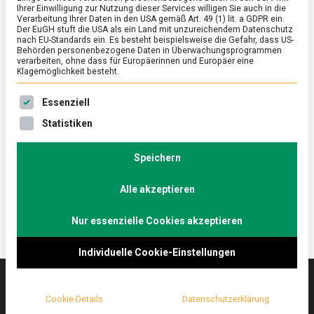
Ihrer Einwilligung zur Nutzung dieser Services willigen Sie auch in die
Verarbeitung Ihrer Daten in den USA gemäß Art. 49 (1) lit. a GDPR ein.
Der EuGH stuft die USA als ein Land mit unzureichendem Datenschutz
ERNÄHRUNG & GESUNDHEIT
/
FEATURED
nach EU-Standards ein. Es besteht beispielsweise die Gefahr, dass US-
Die Truppenküche der Bundeswehr:
Behörden personenbezogene Daten in Überwachungsprogrammen
verarbeiten, ohne dass für Europäerinnen und Europäer eine
Mahlzeit, jederzeit, weltweit
Klagemöglichkeit besteht.
on
16. Dezember 2022
Johannes
Comment
Es folgt eine Liste der Service-Gruppen, für die eine Ein
Essenziell
Die
Truppenküche
Aus eigenen Wehrdienstzeiten positiv in Erinnerung
Statistiken
der
geblieben ist unserem Autor eigentlich nur die
Bundeswehr:
Erbsensuppe. Lebensmittelmagazin.de hat eine
Mahlzeit,
Speichern
jederzeit,
Kaserne der Bundeswehr …
weltweit
Alle akzeptieren
Nur essenzielle Cookies akzeptieren
Individuelle Cookie-Einstellungen
Cookie-Details
Datenschutzerklärung
Das
lebensmittelmagazin
(.de) ist das Online-