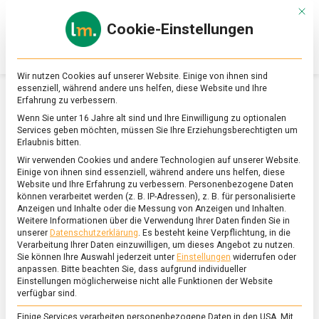
Skip
Mit d
to
Cookie-Einstellungen
content
lebensmittel
Das
Online-
Magazin
Wir nutzen Cookies auf unserer Website. Einige von ihnen sind
zu
essenziell, während andere uns helfen, diese Website und Ihre
Lebensmitteln
Erfahrung zu verbessern.
&
SCHLAGWORT:
BUNDESWEHR
Wenn Sie unter 16 Jahre alt sind und Ihre Einwilligung zu optionalen
Ernährung
Services geben möchten, müssen Sie Ihre Erziehungsberechtigten um
Erlaubnis bitten.
Wir verwenden Cookies und andere Technologien auf unserer Website.
Einige von ihnen sind essenziell, während andere uns helfen, diese
Website und Ihre Erfahrung zu verbessern.
Personenbezogene Daten
können verarbeitet werden (z. B. IP-Adressen), z. B. für personalisierte
Anzeigen und Inhalte oder die Messung von Anzeigen und Inhalten.
Weitere Informationen über die Verwendung Ihrer Daten finden Sie in
unserer
Datenschutzerklärung
.
Es besteht keine Verpflichtung, in die
Verarbeitung Ihrer Daten einzuwilligen, um dieses Angebot zu nutzen.
Sie können Ihre Auswahl jederzeit unter
Einstellungen
widerrufen oder
anpassen.
Bitte beachten Sie, dass aufgrund individueller
Einstellungen möglicherweise nicht alle Funktionen der Website
verfügbar sind.
Einige Services verarbeiten personenbezogene Daten in den USA. Mit