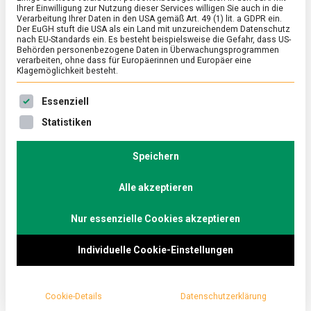
Ihrer Einwilligung zur Nutzung dieser Services willigen Sie auch in die
Verarbeitung Ihrer Daten in den USA gemäß Art. 49 (1) lit. a GDPR ein.
Der EuGH stuft die USA als ein Land mit unzureichendem Datenschutz
ERNÄHRUNG & GESUNDHEIT
/
FEATURED
nach EU-Standards ein. Es besteht beispielsweise die Gefahr, dass US-
Ein Glas Normandie: Auf den Spuren des
Behörden personenbezogene Daten in Überwachungsprogrammen
verarbeiten, ohne dass für Europäerinnen und Europäer eine
Calvados
Klagemöglichkeit besteht.
on
29. August 2025
Johannes
Comment
Es folgt eine Liste der Service-Gruppen, für die eine Ein
Essenziell
Ein
Glas
Das Lebensmittelmagazin war zu Besuch in der
Statistiken
Normandie:
Destillerie Père Magloire in Pont-l’Évêque. Dort
Auf
erfahren Besucherinnen und Besucher in der
den
Speichern
Spuren
„Calvados Experience“, wie aus Äpfeln und Cidre der
des
Alle akzeptieren
weltberühmte Apfelbrand entsteht. Zwischen
Calvados
Streuobstwiesen und Eichenfässern verbindet der
Nur essenzielle Cookies akzeptieren
Calvados Landschaft, Handwerk und französische
Genusskultur.
Individuelle Cookie-Einstellungen
Cookie-Details
Datenschutzerklärung