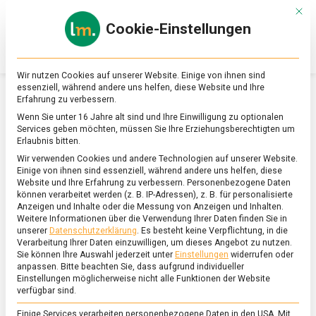
Skip
Mit d
to
Cookie-Einstellungen
content
lebensmittel
Das
Online-
Magazin
Wir nutzen Cookies auf unserer Website. Einige von ihnen sind
zu
essenziell, während andere uns helfen, diese Website und Ihre
Lebensmitteln
Erfahrung zu verbessern.
&
SCHLAGWORT:
CALVADOS
Wenn Sie unter 16 Jahre alt sind und Ihre Einwilligung zu optionalen
Ernährung
Services geben möchten, müssen Sie Ihre Erziehungsberechtigten um
Erlaubnis bitten.
Wir verwenden Cookies und andere Technologien auf unserer Website.
Einige von ihnen sind essenziell, während andere uns helfen, diese
Website und Ihre Erfahrung zu verbessern.
Personenbezogene Daten
können verarbeitet werden (z. B. IP-Adressen), z. B. für personalisierte
Anzeigen und Inhalte oder die Messung von Anzeigen und Inhalten.
Weitere Informationen über die Verwendung Ihrer Daten finden Sie in
unserer
Datenschutzerklärung
.
Es besteht keine Verpflichtung, in die
Verarbeitung Ihrer Daten einzuwilligen, um dieses Angebot zu nutzen.
Sie können Ihre Auswahl jederzeit unter
Einstellungen
widerrufen oder
anpassen.
Bitte beachten Sie, dass aufgrund individueller
Einstellungen möglicherweise nicht alle Funktionen der Website
verfügbar sind.
Einige Services verarbeiten personenbezogene Daten in den USA. Mit