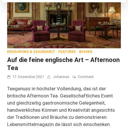
ERNÄHRUNG & GESUNDHEIT
/
FEATURED
/
WISSEN
Auf die feine englische Art – Afternoon
Tea
on
17. Dezember 2021
Johannes
Comment
Auf
die
Teegenuss in höchster Vollendung, das ist der
feine
britische Afternoon Tea. Gesellschaftliches Event
englische
und gleichzeitig gastronomische Gelegenheit,
Art
–
handwerkliches Können und Kreativität angesichts
Afternoon
der Traditionen und Bräuche zu demonstrieren.
Tea
Lebensmittelmagazin.de lässt sich einschenken.