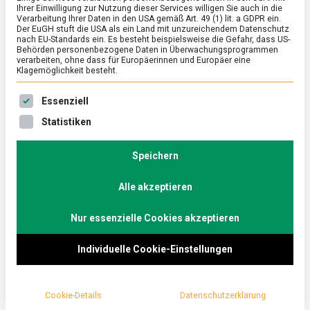
Ihrer Einwilligung zur Nutzung dieser Services willigen Sie auch in die
Verarbeitung Ihrer Daten in den USA gemäß Art. 49 (1) lit. a GDPR ein.
Der EuGH stuft die USA als ein Land mit unzureichendem Datenschutz
ERNÄHRUNG & GESUNDHEIT
/
FEATURED
nach EU-Standards ein. Es besteht beispielsweise die Gefahr, dass US-
Kulinarische Verschlusssache: Austern
Behörden personenbezogene Daten in Überwachungsprogrammen
verarbeiten, ohne dass für Europäerinnen und Europäer eine
Klagemöglichkeit besteht.
on
18. Februar 2022
Johannes
Comment
Kulinarische
Es folgt eine Liste der Service-Gruppen, für die eine Ein
Verschlusssache:
Tischsitten mit Messer und Gabel ade – bei Austern
Essenziell
Austern
wird geschlürft und mit den Fingern gegessen. Eine
Statistiken
polarisierende Delikatesse – man liebt sie oder man
hasst sie. Lebensmittelmagazin.de war in der
Speichern
Berliner Galeries Lafayette, einer der Anlaufstellen
dieses sehr französischen Genusses.
Alle akzeptieren
Nur essenzielle Cookies akzeptieren
Individuelle Cookie-Einstellungen
Cookie-Details
Datenschutzerklärung