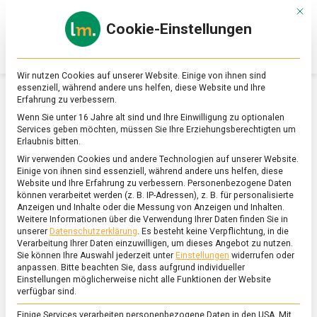
Skip
Mit d
to
Cookie-Einstellungen
content
lebensmittel
Das
Online-
Magazin
Wir nutzen Cookies auf unserer Website. Einige von ihnen sind
zu
essenziell, während andere uns helfen, diese Website und Ihre
Lebensmitteln
Erfahrung zu verbessern.
&
SCHLAGWORT:
CHAMPAGNER
Wenn Sie unter 16 Jahre alt sind und Ihre Einwilligung zu optionalen
Ernährung
Services geben möchten, müssen Sie Ihre Erziehungsberechtigten um
Erlaubnis bitten.
Wir verwenden Cookies und andere Technologien auf unserer Website.
Einige von ihnen sind essenziell, während andere uns helfen, diese
Website und Ihre Erfahrung zu verbessern.
Personenbezogene Daten
können verarbeitet werden (z. B. IP-Adressen), z. B. für personalisierte
Anzeigen und Inhalte oder die Messung von Anzeigen und Inhalten.
Weitere Informationen über die Verwendung Ihrer Daten finden Sie in
unserer
Datenschutzerklärung
.
Es besteht keine Verpflichtung, in die
Verarbeitung Ihrer Daten einzuwilligen, um dieses Angebot zu nutzen.
Sie können Ihre Auswahl jederzeit unter
Einstellungen
widerrufen oder
anpassen.
Bitte beachten Sie, dass aufgrund individueller
Einstellungen möglicherweise nicht alle Funktionen der Website
verfügbar sind.
Einige Services verarbeiten personenbezogene Daten in den USA. Mit