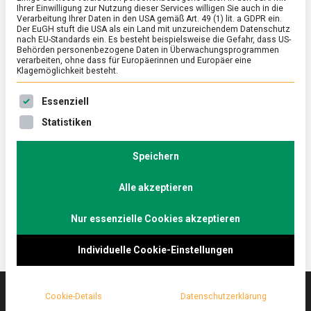
Ihrer Einwilligung zur Nutzung dieser Services willigen Sie auch in die
Verarbeitung Ihrer Daten in den USA gemäß Art. 49 (1) lit. a GDPR ein.
Der EuGH stuft die USA als ein Land mit unzureichendem Datenschutz
ERNÄHRUNG & GESUNDHEIT
/
FEATURED
nach EU-Standards ein. Es besteht beispielsweise die Gefahr, dass US-
Kulinarische Verschlusssache: Austern
Behörden personenbezogene Daten in Überwachungsprogrammen
verarbeiten, ohne dass für Europäerinnen und Europäer eine
Klagemöglichkeit besteht.
on
18. Februar 2022
Johannes
Comment
Kulinarische
Es folgt eine Liste der Service-Gruppen, für die eine Ein
Verschlusssache:
Tischsitten mit Messer und Gabel ade – bei Austern
Essenziell
Austern
wird geschlürft und mit den Fingern gegessen. Eine
Statistiken
polarisierende Delikatesse – man liebt sie oder man
hasst sie. Lebensmittelmagazin.de war in der
Speichern
Berliner Galeries Lafayette, einer der Anlaufstellen
dieses sehr französischen Genusses.
Alle akzeptieren
Nur essenzielle Cookies akzeptieren
Individuelle Cookie-Einstellungen
Cookie-Details
Datenschutzerklärung