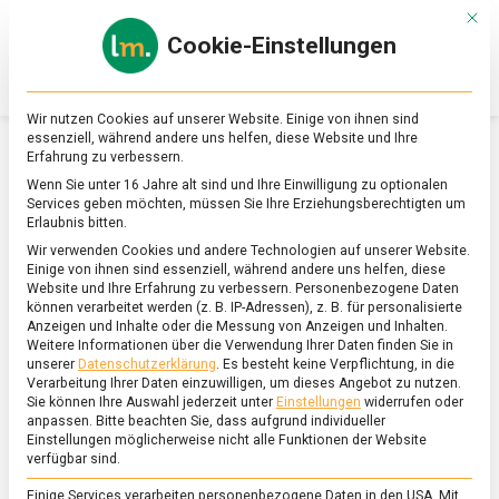
Skip
Mit d
to
Cookie-Einstellungen
content
lebensmittel
Das
Online-
Magazin
Wir nutzen Cookies auf unserer Website. Einige von ihnen sind
zu
essenziell, während andere uns helfen, diese Website und Ihre
Lebensmitteln
Erfahrung zu verbessern.
&
SCHLAGWORT:
CHARDONNAY
Wenn Sie unter 16 Jahre alt sind und Ihre Einwilligung zu optionalen
Ernährung
Services geben möchten, müssen Sie Ihre Erziehungsberechtigten um
Erlaubnis bitten.
Wir verwenden Cookies und andere Technologien auf unserer Website.
Einige von ihnen sind essenziell, während andere uns helfen, diese
Website und Ihre Erfahrung zu verbessern.
Personenbezogene Daten
können verarbeitet werden (z. B. IP-Adressen), z. B. für personalisierte
Anzeigen und Inhalte oder die Messung von Anzeigen und Inhalten.
Weitere Informationen über die Verwendung Ihrer Daten finden Sie in
unserer
Datenschutzerklärung
.
Es besteht keine Verpflichtung, in die
Verarbeitung Ihrer Daten einzuwilligen, um dieses Angebot zu nutzen.
Sie können Ihre Auswahl jederzeit unter
Einstellungen
widerrufen oder
anpassen.
Bitte beachten Sie, dass aufgrund individueller
Einstellungen möglicherweise nicht alle Funktionen der Website
verfügbar sind.
Einige Services verarbeiten personenbezogene Daten in den USA. Mit