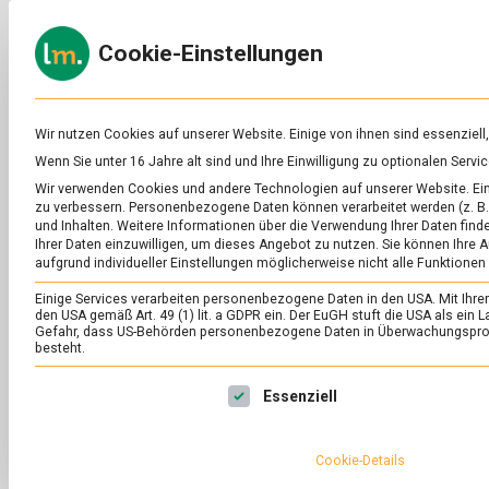
Skip
to
ERNÄH
Cookie-Einstellungen
content
lebens
Das
Online-
Magazin
zu
Wir nutzen Cookies auf unserer Website. Einige von ihnen sind essenziell
Lebensmitteln
Wenn Sie unter 16 Jahre alt sind und Ihre Einwilligung zu optionalen Ser
&
SCHLAGWORT:
CI
Wir verwenden Cookies und andere Technologien auf unserer Website. Eini
Ernährung
zu verbessern.
Personenbezogene Daten können verarbeitet werden (z. B. 
und Inhalten.
Weitere Informationen über die Verwendung Ihrer Daten finde
Ihrer Daten einzuwilligen, um dieses Angebot zu nutzen.
Sie können Ihre A
aufgrund individueller Einstellungen möglicherweise nicht alle Funktionen
Einige Services verarbeiten personenbezogene Daten in den USA. Mit Ihrer E
den USA gemäß Art. 49 (1) lit. a GDPR ein. Der EuGH stuft die USA als ei
Gefahr, dass US-Behörden personenbezogene Daten in Überwachungsprog
besteht.
Es folgt eine Liste der Service-Gruppen, für die eine Ei
Essenziell
Cookie-Details