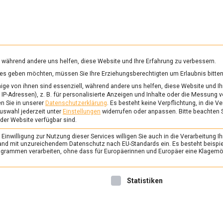
RUNG & GESUNDHEIT
WISSEN
WIRTSCHAFT
KULTU
mittelmagazin
, während andere uns helfen, diese Website und Ihre Erfahrung zu verbessern.
vices geben möchten, müssen Sie Ihre Erziehungsberechtigten um Erlaubnis bitten
ABATTA
ge von ihnen sind essenziell, während andere uns helfen, diese Website und Ih
IP-Adressen), z. B. für personalisierte Anzeigen und Inhalte oder die Messung 
n Sie in unserer
Datenschutzerklärung
.
Es besteht keine Verpflichtung, in die V
uswahl jederzeit unter
Einstellungen
widerrufen oder anpassen.
Bitte beachten 
ERNÄHRUNG & GESUNDHEIT
/
FEAT
 der Website verfügbar sind.
Burrata, ein Herz vol
inwilligung zur Nutzung dieser Services willigen Sie auch in die Verarbeitung Ih
24. Februar 2023
Johannes
n Land mit unzureichendem Datenschutz nach EU-Standards ein. Es besteht beispi
rammen verarbeiten, ohne dass für Europäerinnen und Europäer eine Klagemög
Apulien ist die Region am ita
Stiefelabsatz und Heimat kul
nwilligung erteilt werden kann. Die erste Service-Gruppe ist 
Statistiken
Köstlichkeiten wie Burrata.
Lebensmittelmagazin.de war