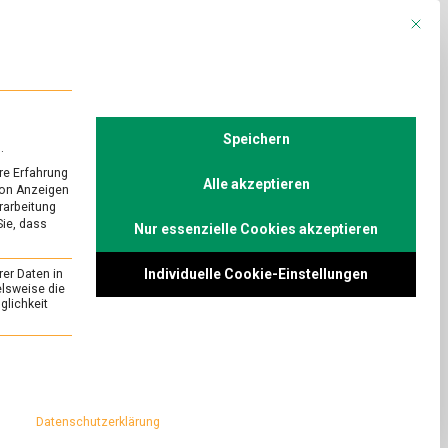
Mit die
R
POLITIK
TV
Speichern
.
re Erfahrung
Alle akzeptieren
von Anzeigen
erarbeitung
Sie, dass
Nur essenzielle Cookies akzeptieren
URED
ler Crema
Individuelle Cookie-Einstellungen
rer Daten in
on
Comment
elsweise die
lichkeit
Burrata,
ein
lienische
Herz
inarischer
essenziell und kann nicht abgewählt werden.
voller
Crema
 vor Ort.
Datenschutzerklärung