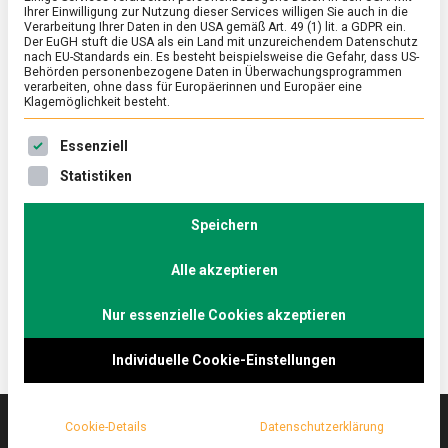
Ihrer Einwilligung zur Nutzung dieser Services willigen Sie auch in die
Verarbeitung Ihrer Daten in den USA gemäß Art. 49 (1) lit. a GDPR ein.
Der EuGH stuft die USA als ein Land mit unzureichendem Datenschutz
ERNÄHRUNG & GESUNDHEIT
/
FEATURED
nach EU-Standards ein. Es besteht beispielsweise die Gefahr, dass US-
Vanillekipferl sind die beliebtesten
Behörden personenbezogene Daten in Überwachungsprogrammen
verarbeiten, ohne dass für Europäerinnen und Europäer eine
Weihnachtsplätzchen
Klagemöglichkeit besteht.
on
6. Dezember 2022
Manon
Comment
Es folgt eine Liste der Service-Gruppen, für die eine Ein
Essenziell
Vanillekipferl
sind
Vanillekipferl sind die beliebtesten
Statistiken
die
Weihnachtsplätzchen der Deutschen – am meisten
beliebtesten
selber gebacken werden aber Mürbeteigplätzchen.
Weihnachtsplätzchen
Speichern
Das ergab eine repräsentative Civey-Umfrage im
Alle akzeptieren
Auftrag des Lebensmittelverbands.
Nur essenzielle Cookies akzeptieren
Individuelle Cookie-Einstellungen
Cookie-Details
Datenschutzerklärung