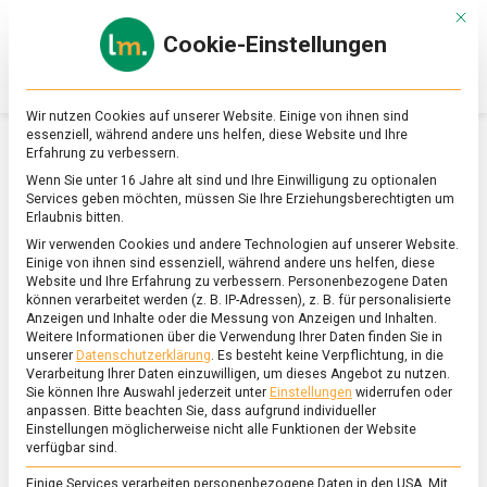
Skip
Mit d
to
Cookie-Einstellungen
content
lebensmittel
Das
Online-
Magazin
Wir nutzen Cookies auf unserer Website. Einige von ihnen sind
zu
essenziell, während andere uns helfen, diese Website und Ihre
Lebensmitteln
Erfahrung zu verbessern.
&
SCHLAGWORT:
CIVEY UMFRAGE
Wenn Sie unter 16 Jahre alt sind und Ihre Einwilligung zu optionalen
Ernährung
Services geben möchten, müssen Sie Ihre Erziehungsberechtigten um
Erlaubnis bitten.
Wir verwenden Cookies und andere Technologien auf unserer Website.
Einige von ihnen sind essenziell, während andere uns helfen, diese
Website und Ihre Erfahrung zu verbessern.
Personenbezogene Daten
können verarbeitet werden (z. B. IP-Adressen), z. B. für personalisierte
Anzeigen und Inhalte oder die Messung von Anzeigen und Inhalten.
Weitere Informationen über die Verwendung Ihrer Daten finden Sie in
unserer
Datenschutzerklärung
.
Es besteht keine Verpflichtung, in die
Verarbeitung Ihrer Daten einzuwilligen, um dieses Angebot zu nutzen.
Sie können Ihre Auswahl jederzeit unter
Einstellungen
widerrufen oder
anpassen.
Bitte beachten Sie, dass aufgrund individueller
Einstellungen möglicherweise nicht alle Funktionen der Website
verfügbar sind.
Einige Services verarbeiten personenbezogene Daten in den USA. Mit