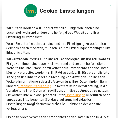
Skip
Mit d
to
Cookie-Einstellungen
content
lebensmittel
Das
Online-
Magazin
Wir nutzen Cookies auf unserer Website. Einige von ihnen sind
zu
essenziell, während andere uns helfen, diese Website und Ihre
Lebensmitteln
Erfahrung zu verbessern.
&
SCHLAGWORT:
CRUMBLES
Wenn Sie unter 16 Jahre alt sind und Ihre Einwilligung zu optionalen
Ernährung
Services geben möchten, müssen Sie Ihre Erziehungsberechtigten um
Erlaubnis bitten.
Wir verwenden Cookies und andere Technologien auf unserer Website.
Einige von ihnen sind essenziell, während andere uns helfen, diese
Website und Ihre Erfahrung zu verbessern.
Personenbezogene Daten
können verarbeitet werden (z. B. IP-Adressen), z. B. für personalisierte
Anzeigen und Inhalte oder die Messung von Anzeigen und Inhalten.
Weitere Informationen über die Verwendung Ihrer Daten finden Sie in
unserer
Datenschutzerklärung
.
Es besteht keine Verpflichtung, in die
Verarbeitung Ihrer Daten einzuwilligen, um dieses Angebot zu nutzen.
Sie können Ihre Auswahl jederzeit unter
Einstellungen
widerrufen oder
anpassen.
Bitte beachten Sie, dass aufgrund individueller
Einstellungen möglicherweise nicht alle Funktionen der Website
verfügbar sind.
Einige Services verarbeiten personenbezogene Daten in den USA. Mit