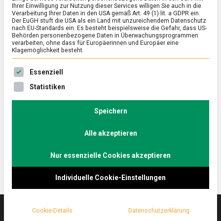
Ihrer Einwilligung zur Nutzung dieser Services willigen Sie auch in die
Verarbeitung Ihrer Daten in den USA gemäß Art. 49 (1) lit. a GDPR ein.
Der EuGH stuft die USA als ein Land mit unzureichendem Datenschutz
ERNÄHRUNG & GESUNDHEIT
/
FEATURED
/
WISSEN
nach EU-Standards ein. Es besteht beispielsweise die Gefahr, dass US-
Das große Backen: ruhmreiche Rausch-
Behörden personenbezogene Daten in Überwachungsprogrammen
verarbeiten, ohne dass für Europäerinnen und Europäer eine
Konditorinnen
Klagemöglichkeit besteht.
on
25. Juni 2021
Johannes
Comment
Es folgt eine Liste der Service-Gruppen, für die eine Ein
Essenziell
Das
große
Die Berliner Konditorinnen Katja Liebing und Anne
Statistiken
Backen:
Ziller demonstrierten bei der Sat.1-Show „Das große
ruhmreiche
Backen“ eindrucksvoll ihr Können.
Rausch-
Speichern
Konditorinnen
Lebensmittelmagazin.de hat die beiden besucht und
Alle akzeptieren
über die TV-Produktion gesprochen.
Nur essenzielle Cookies akzeptieren
Individuelle Cookie-Einstellungen
Cookie-Details
Datenschutzerklärung