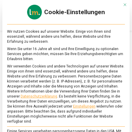
Skip
Mit d
to
Cookie-Einstellungen
content
lebensmittel
Das
Online-
Magazin
Wir nutzen Cookies auf unserer Website. Einige von ihnen sind
zu
essenziell, während andere uns helfen, diese Website und Ihre
Lebensmitteln
Erfahrung zu verbessern.
&
SCHLAGWORT:
DGE
Wenn Sie unter 16 Jahre alt sind und Ihre Einwilligung zu optionalen
Ernährung
Services geben möchten, müssen Sie Ihre Erziehungsberechtigten um
Erlaubnis bitten.
Wir verwenden Cookies und andere Technologien auf unserer Website.
Einige von ihnen sind essenziell, während andere uns helfen, diese
Website und Ihre Erfahrung zu verbessern.
Personenbezogene Daten
können verarbeitet werden (z. B. IP-Adressen), z. B. für personalisierte
Anzeigen und Inhalte oder die Messung von Anzeigen und Inhalten.
Weitere Informationen über die Verwendung Ihrer Daten finden Sie in
unserer
Datenschutzerklärung
.
Es besteht keine Verpflichtung, in die
Verarbeitung Ihrer Daten einzuwilligen, um dieses Angebot zu nutzen.
Sie können Ihre Auswahl jederzeit unter
Einstellungen
widerrufen oder
anpassen.
Bitte beachten Sie, dass aufgrund individueller
Einstellungen möglicherweise nicht alle Funktionen der Website
verfügbar sind.
Einige Services verarbeiten personenbezogene Daten in den USA. Mit