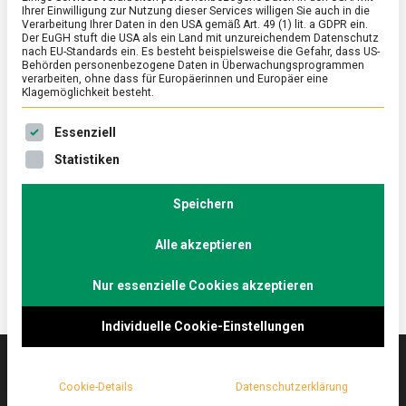
Ihrer Einwilligung zur Nutzung dieser Services willigen Sie auch in die
Verarbeitung Ihrer Daten in den USA gemäß Art. 49 (1) lit. a GDPR ein.
Der EuGH stuft die USA als ein Land mit unzureichendem Datenschutz
ERNÄHRUNG & GESUNDHEIT
/
FEATURED
/
WISSEN
nach EU-Standards ein. Es besteht beispielsweise die Gefahr, dass US-
Veganuary – vegane Ernährung gehört
Behörden personenbezogene Daten in Überwachungsprogrammen
verarbeiten, ohne dass für Europäerinnen und Europäer eine
zur Lebensmittelvielfalt dazu
Klagemöglichkeit besteht.
on
10. Januar 2022
Manon
Comment
Es folgt eine Liste der Service-Gruppen, für die eine Ein
Essenziell
Veganuary
–
Die gemeinnützige Organisation „Veganuary“ hat im
Statistiken
vegane
Jahr 2014 den Januar als Monat der veganen
Ernährung
Ernährung ausgerufen. Doch was bedeutet es, wenn
gehört
Speichern
zur
man sich rein pflanzlich ernäh
Lebensmittelvielfalt
Alle akzeptieren
dazu
Nur essenzielle Cookies akzeptieren
Individuelle Cookie-Einstellungen
Cookie-Details
Datenschutzerklärung
Das
lebensmittelmagazin
(.de) ist das Online-