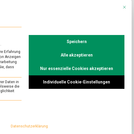
Mit die
R
POLITIK
TV
Speichern
.
re Erfahrung
Alle akzeptieren
von Anzeigen
erarbeitung
Sie, dass
Nur essenzielle Cookies akzeptieren
hen gehört das
Individuelle Cookie-Einstellungen
rer Daten in
elsweise die
lichkeit
on
Comment
Die
Arche:
leben bundesweit
essenziell und kann nicht abgewählt werden.
Denn
 Es gibt gute
solchen
eichheit durch
gehört
Datenschutzerklärung
das
nen
Reich