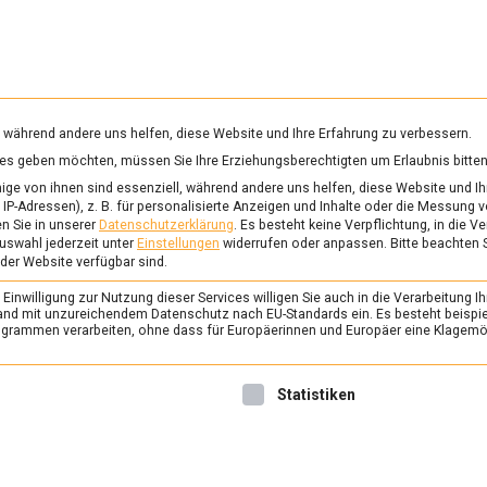
RUNG & GESUNDHEIT
WISSEN
WIRTSCHAFT
KULTU
mittelmagazin
, während andere uns helfen, diese Website und Ihre Erfahrung zu verbessern.
vices geben möchten, müssen Sie Ihre Erziehungsberechtigten um Erlaubnis bitten
E ARCHE
ge von ihnen sind essenziell, während andere uns helfen, diese Website und Ih
IP-Adressen), z. B. für personalisierte Anzeigen und Inhalte oder die Messung 
n Sie in unserer
Datenschutzerklärung
.
Es besteht keine Verpflichtung, in die V
uswahl jederzeit unter
Einstellungen
widerrufen oder anpassen.
Bitte beachten 
FEATURED
/
KULTUR
 der Website verfügbar sind.
Die Arche: Denn solc
inwilligung zur Nutzung dieser Services willigen Sie auch in die Verarbeitung Ih
Reich Gottes
n Land mit unzureichendem Datenschutz nach EU-Standards ein. Es besteht beispi
rammen verarbeiten, ohne dass für Europäerinnen und Europäer eine Klagemög
14. März 2025
Johannes
Rund fünf Millionen Kinder 
nwilligung erteilt werden kann. Die erste Service-Gruppe ist 
Statistiken
unterhalb der Armutsgrenze.
Gründe, ihre reale Chancengl
Bildung und damit verbunde