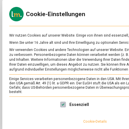
Skip
to
ERNÄH
Cookie-Einstellungen
content
lebens
Das
Online-
Magazin
zu
Wir nutzen Cookies auf unserer Website. Einige von ihnen sind essenziell
Lebensmitteln
Wenn Sie unter 16 Jahre alt sind und Ihre Einwilligung zu optionalen Ser
&
SCHLAGWORT:
DI
Wir verwenden Cookies und andere Technologien auf unserer Website. Eini
Ernährung
zu verbessern.
Personenbezogene Daten können verarbeitet werden (z. B. 
und Inhalten.
Weitere Informationen über die Verwendung Ihrer Daten finde
Ihrer Daten einzuwilligen, um dieses Angebot zu nutzen.
Sie können Ihre A
aufgrund individueller Einstellungen möglicherweise nicht alle Funktionen
Einige Services verarbeiten personenbezogene Daten in den USA. Mit Ihrer E
den USA gemäß Art. 49 (1) lit. a GDPR ein. Der EuGH stuft die USA als ei
Gefahr, dass US-Behörden personenbezogene Daten in Überwachungsprog
besteht.
Es folgt eine Liste der Service-Gruppen, für die eine Ei
Essenziell
Cookie-Details