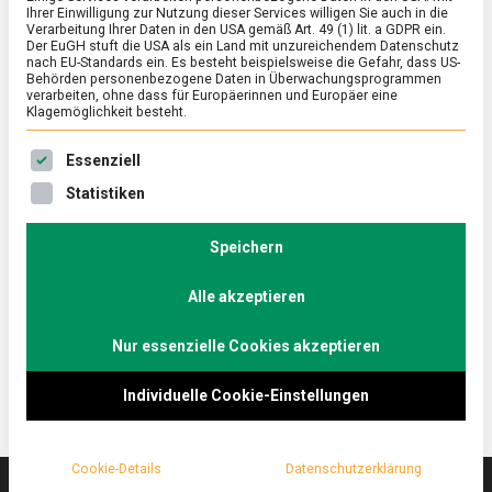
Ihrer Einwilligung zur Nutzung dieser Services willigen Sie auch in die
Verarbeitung Ihrer Daten in den USA gemäß Art. 49 (1) lit. a GDPR ein.
Der EuGH stuft die USA als ein Land mit unzureichendem Datenschutz
ERNÄHRUNG & GESUNDHEIT
/
FEATURED
/
WISSEN
nach EU-Standards ein. Es besteht beispielsweise die Gefahr, dass US-
Reine Geschmackssache
Behörden personenbezogene Daten in Überwachungsprogrammen
verarbeiten, ohne dass für Europäerinnen und Europäer eine
Klagemöglichkeit besteht.
on
22. April 2022
Johannes
Comment
Reine
Es folgt eine Liste der Service-Gruppen, für die eine Ein
Geschmackssache
„Bäh!“ – nicht nur kleine Kinder mäkeln oft am Essen
Essenziell
herum, sondern auch viele Erwachsene pflegen
Statistiken
lebhafte Abneigungen gegen Lebensmittel. Das
Disgusting Food Museum Berlin präsentiert
Speichern
kulinarische Grenzen und lädt dazu ein, diese zu
überwinden. Lebensmittelmagazin.de macht den
Alle akzeptieren
Test.
Nur essenzielle Cookies akzeptieren
Individuelle Cookie-Einstellungen
Cookie-Details
Datenschutzerklärung