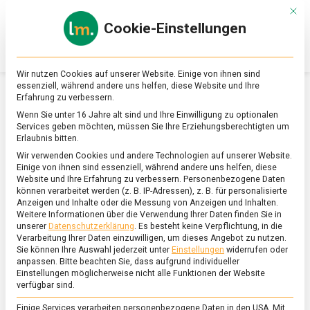
Skip
Mit d
to
Cookie-Einstellungen
content
lebensmittel
Das
Online-
Magazin
Wir nutzen Cookies auf unserer Website. Einige von ihnen sind
zu
essenziell, während andere uns helfen, diese Website und Ihre
Lebensmitteln
Erfahrung zu verbessern.
&
SCHLAGWORT:
DISGUSTING FOOD MUSEUM
Wenn Sie unter 16 Jahre alt sind und Ihre Einwilligung zu optionalen
Ernährung
Services geben möchten, müssen Sie Ihre Erziehungsberechtigten um
Erlaubnis bitten.
Wir verwenden Cookies und andere Technologien auf unserer Website.
Einige von ihnen sind essenziell, während andere uns helfen, diese
Website und Ihre Erfahrung zu verbessern.
Personenbezogene Daten
können verarbeitet werden (z. B. IP-Adressen), z. B. für personalisierte
Anzeigen und Inhalte oder die Messung von Anzeigen und Inhalten.
Weitere Informationen über die Verwendung Ihrer Daten finden Sie in
unserer
Datenschutzerklärung
.
Es besteht keine Verpflichtung, in die
Verarbeitung Ihrer Daten einzuwilligen, um dieses Angebot zu nutzen.
Sie können Ihre Auswahl jederzeit unter
Einstellungen
widerrufen oder
anpassen.
Bitte beachten Sie, dass aufgrund individueller
Einstellungen möglicherweise nicht alle Funktionen der Website
verfügbar sind.
Einige Services verarbeiten personenbezogene Daten in den USA. Mit