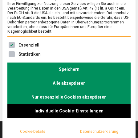
Ihrer Einwilligung zur Nutzung dieser Services willigen Sie auch in die
Verarbeitung Ihrer Daten in den USA gemäß Art. 49 (1) lit. a GDPR ein.
Der EuGH stuft die USA als ein Land mit unzureichendem Datenschutz
ERNÄHRUNG & GESUNDHEIT
/
FEATURED
nach EU-Standards ein. Es besteht beispielsweise die Gefahr, dass US-
Der Herr der sieben Weltmeere, ein
Behörden personenbezogene Daten in Überwachungsprogrammen
verarbeiten, ohne dass für Europäerinnen und Europäer eine
Besuch beim Fischsommelier
Klagemöglichkeit besteht.
on
25. Februar 2022
Johannes
Comment
Es folgt eine Liste der Service-Gruppen, für die eine Ein
Essenziell
Der
Herr
Das Frischeparadies in Berlin-Charlottenburg bietet
Statistiken
der
Gourmets jeden erdenklichen kulinarischen Genuss.
sieben
Lebensmittelmagazin.de trifft sich an einer der
Weltmeere,
Speichern
ein
schönsten Fischtheken Deutschlands mit einem
Besuch
Alle akzeptieren
Fischsommelier.
beim
Fischsommelier
Nur essenzielle Cookies akzeptieren
Individuelle Cookie-Einstellungen
Cookie-Details
Datenschutzerklärung