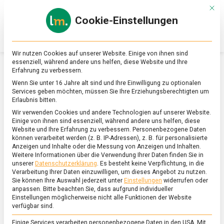
Skip
Mit d
to
Cookie-Einstellungen
content
lebensmittel
Das
Online-
Magazin
Wir nutzen Cookies auf unserer Website. Einige von ihnen sind
zu
essenziell, während andere uns helfen, diese Website und Ihre
Lebensmitteln
Erfahrung zu verbessern.
&
SCHLAGWORT:
DORADE
Wenn Sie unter 16 Jahre alt sind und Ihre Einwilligung zu optionalen
Ernährung
Services geben möchten, müssen Sie Ihre Erziehungsberechtigten um
Erlaubnis bitten.
Wir verwenden Cookies und andere Technologien auf unserer Website.
Einige von ihnen sind essenziell, während andere uns helfen, diese
Website und Ihre Erfahrung zu verbessern.
Personenbezogene Daten
können verarbeitet werden (z. B. IP-Adressen), z. B. für personalisierte
Anzeigen und Inhalte oder die Messung von Anzeigen und Inhalten.
Weitere Informationen über die Verwendung Ihrer Daten finden Sie in
unserer
Datenschutzerklärung
.
Es besteht keine Verpflichtung, in die
Verarbeitung Ihrer Daten einzuwilligen, um dieses Angebot zu nutzen.
Sie können Ihre Auswahl jederzeit unter
Einstellungen
widerrufen oder
anpassen.
Bitte beachten Sie, dass aufgrund individueller
Einstellungen möglicherweise nicht alle Funktionen der Website
verfügbar sind.
Einige Services verarbeiten personenbezogene Daten in den USA. Mit