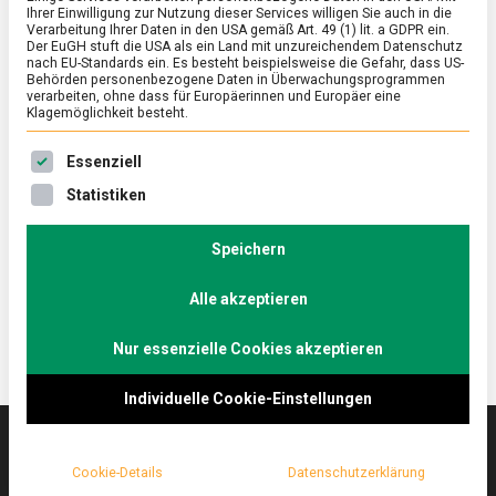
Ihrer Einwilligung zur Nutzung dieser Services willigen Sie auch in die
Verarbeitung Ihrer Daten in den USA gemäß Art. 49 (1) lit. a GDPR ein.
Der EuGH stuft die USA als ein Land mit unzureichendem Datenschutz
ERNÄHRUNG & GESUNDHEIT
/
FEATURED
nach EU-Standards ein. Es besteht beispielsweise die Gefahr, dass US-
Eierlikör 2.0 – dasselbe in „grün”
Behörden personenbezogene Daten in Überwachungsprogrammen
verarbeiten, ohne dass für Europäerinnen und Europäer eine
Klagemöglichkeit besteht.
on
1. April 2022
Johannes
Comment
Eierlikör
Es folgt eine Liste der Service-Gruppen, für die eine Ein
2.0
Cremig, süß, mit alkoholischem Wumms – Eierlikör
Essenziell
–
ist ein Relikt aus Zeiten, als der Toast Hawaii der
Statistiken
dasselbe
letzte Schrei und das „Fräulein“ in aller Munde war.
in
„grün”
Das Berliner Startup Rübbelberg feiert die
Speichern
Renaissance des Eierlikörs, aber in Bio-Qualität.
Alle akzeptieren
Nur essenzielle Cookies akzeptieren
Individuelle Cookie-Einstellungen
Cookie-Details
Datenschutzerklärung
Das
lebensmittelmagazin
(.de) ist das Online-