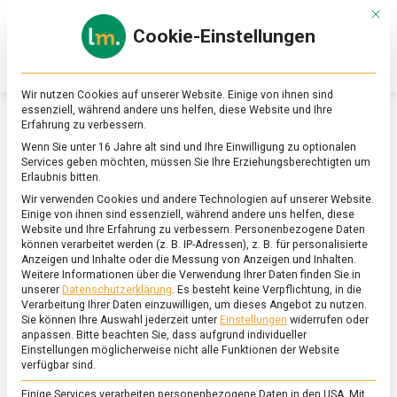
Skip
Mit d
to
Cookie-Einstellungen
content
lebensmittel
Das
Online-
Magazin
Wir nutzen Cookies auf unserer Website. Einige von ihnen sind
zu
essenziell, während andere uns helfen, diese Website und Ihre
Lebensmitteln
Erfahrung zu verbessern.
&
SCHLAGWORT:
EIERLIKÖRTORTE
Wenn Sie unter 16 Jahre alt sind und Ihre Einwilligung zu optionalen
Ernährung
Services geben möchten, müssen Sie Ihre Erziehungsberechtigten um
Erlaubnis bitten.
Wir verwenden Cookies und andere Technologien auf unserer Website.
Einige von ihnen sind essenziell, während andere uns helfen, diese
Website und Ihre Erfahrung zu verbessern.
Personenbezogene Daten
können verarbeitet werden (z. B. IP-Adressen), z. B. für personalisierte
Anzeigen und Inhalte oder die Messung von Anzeigen und Inhalten.
Weitere Informationen über die Verwendung Ihrer Daten finden Sie in
unserer
Datenschutzerklärung
.
Es besteht keine Verpflichtung, in die
Verarbeitung Ihrer Daten einzuwilligen, um dieses Angebot zu nutzen.
Sie können Ihre Auswahl jederzeit unter
Einstellungen
widerrufen oder
anpassen.
Bitte beachten Sie, dass aufgrund individueller
Einstellungen möglicherweise nicht alle Funktionen der Website
verfügbar sind.
Einige Services verarbeiten personenbezogene Daten in den USA. Mit