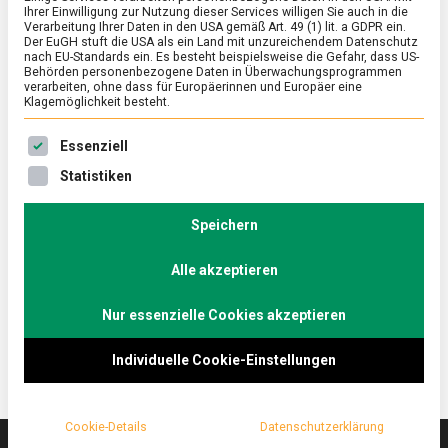
Ihrer Einwilligung zur Nutzung dieser Services willigen Sie auch in die
Verarbeitung Ihrer Daten in den USA gemäß Art. 49 (1) lit. a GDPR ein.
Der EuGH stuft die USA als ein Land mit unzureichendem Datenschutz
ERNÄHRUNG & GESUNDHEIT
/
FEATURED
nach EU-Standards ein. Es besteht beispielsweise die Gefahr, dass US-
Eis am Stiel: 100 Jahre sommerliche
Behörden personenbezogene Daten in Überwachungsprogrammen
verarbeiten, ohne dass für Europäerinnen und Europäer eine
Erfrischung
Klagemöglichkeit besteht.
on
14. Juli 2023
Johannes
Comment
Es folgt eine Liste der Service-Gruppen, für die eine Ein
Essenziell
Eis
am
Ob sahnig-cremig mit Schokolade und Nüssen oder
Statistiken
Stiel:
fruchtig-süß – Eis am Stiel gehört zum Sommer wie
100
Freibad und Flipflops. Vor einem Jahrhundert wurde
Jahre
Speichern
sommerliche
diese Köstlichkeit erfunden.
Erfrischung
Alle akzeptieren
Lebensmittelmagazin.de lässt es sich im Mund
zergehen.
Nur essenzielle Cookies akzeptieren
Individuelle Cookie-Einstellungen
Cookie-Details
Datenschutzerklärung