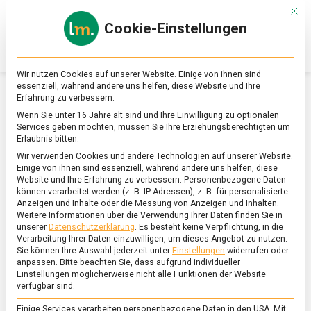
Skip
Mit d
to
Cookie-Einstellungen
content
lebensmittel
Das
Online-
Magazin
Wir nutzen Cookies auf unserer Website. Einige von ihnen sind
zu
essenziell, während andere uns helfen, diese Website und Ihre
Lebensmitteln
Erfahrung zu verbessern.
&
SCHLAGWORT:
EIS AM STIEL
Wenn Sie unter 16 Jahre alt sind und Ihre Einwilligung zu optionalen
Ernährung
Services geben möchten, müssen Sie Ihre Erziehungsberechtigten um
Erlaubnis bitten.
Wir verwenden Cookies und andere Technologien auf unserer Website.
Einige von ihnen sind essenziell, während andere uns helfen, diese
Website und Ihre Erfahrung zu verbessern.
Personenbezogene Daten
können verarbeitet werden (z. B. IP-Adressen), z. B. für personalisierte
Anzeigen und Inhalte oder die Messung von Anzeigen und Inhalten.
Weitere Informationen über die Verwendung Ihrer Daten finden Sie in
unserer
Datenschutzerklärung
.
Es besteht keine Verpflichtung, in die
Verarbeitung Ihrer Daten einzuwilligen, um dieses Angebot zu nutzen.
Sie können Ihre Auswahl jederzeit unter
Einstellungen
widerrufen oder
anpassen.
Bitte beachten Sie, dass aufgrund individueller
Einstellungen möglicherweise nicht alle Funktionen der Website
verfügbar sind.
Einige Services verarbeiten personenbezogene Daten in den USA. Mit