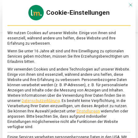
Skip
Mit d
to
Cookie-Einstellungen
content
lebensmittel
Das
Online-
Magazin
Wir nutzen Cookies auf unserer Website. Einige von ihnen sind
zu
essenziell, während andere uns helfen, diese Website und Ihre
Lebensmitteln
Erfahrung zu verbessern.
&
SCHLAGWORT:
EKEL-MUSEUM
Wenn Sie unter 16 Jahre alt sind und Ihre Einwilligung zu optionalen
Ernährung
Services geben möchten, müssen Sie Ihre Erziehungsberechtigten um
Erlaubnis bitten.
Wir verwenden Cookies und andere Technologien auf unserer Website.
Einige von ihnen sind essenziell, während andere uns helfen, diese
Website und Ihre Erfahrung zu verbessern.
Personenbezogene Daten
können verarbeitet werden (z. B. IP-Adressen), z. B. für personalisierte
Anzeigen und Inhalte oder die Messung von Anzeigen und Inhalten.
Weitere Informationen über die Verwendung Ihrer Daten finden Sie in
unserer
Datenschutzerklärung
.
Es besteht keine Verpflichtung, in die
Verarbeitung Ihrer Daten einzuwilligen, um dieses Angebot zu nutzen.
Sie können Ihre Auswahl jederzeit unter
Einstellungen
widerrufen oder
anpassen.
Bitte beachten Sie, dass aufgrund individueller
Einstellungen möglicherweise nicht alle Funktionen der Website
verfügbar sind.
Einige Services verarbeiten personenbezogene Daten in den USA. Mit