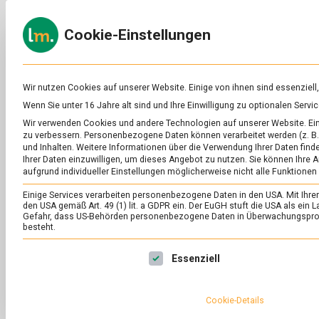
Skip
to
ERNÄH
Cookie-Einstellungen
content
lebens
Das
Online-
Magazin
zu
Wir nutzen Cookies auf unserer Website. Einige von ihnen sind essenziell
Lebensmitteln
Wenn Sie unter 16 Jahre alt sind und Ihre Einwilligung zu optionalen Ser
&
SCHLAGWORT:
EN
Wir verwenden Cookies und andere Technologien auf unserer Website. Eini
Ernährung
zu verbessern.
Personenbezogene Daten können verarbeitet werden (z. B. 
und Inhalten.
Weitere Informationen über die Verwendung Ihrer Daten finde
Ihrer Daten einzuwilligen, um dieses Angebot zu nutzen.
Sie können Ihre A
aufgrund individueller Einstellungen möglicherweise nicht alle Funktionen
Einige Services verarbeiten personenbezogene Daten in den USA. Mit Ihrer E
den USA gemäß Art. 49 (1) lit. a GDPR ein. Der EuGH stuft die USA als ei
Gefahr, dass US-Behörden personenbezogene Daten in Überwachungsprog
besteht.
Es folgt eine Liste der Service-Gruppen, für die eine Ei
Essenziell
Cookie-Details