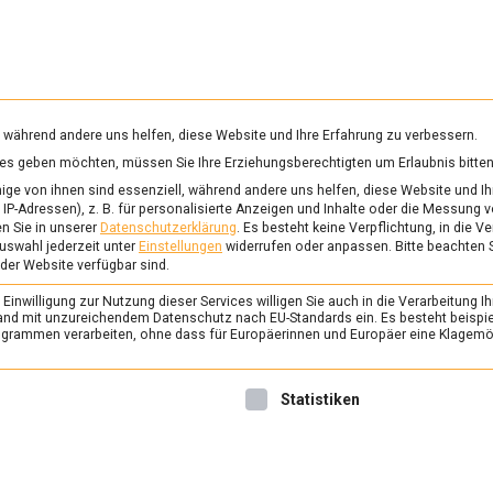
RUNG & GESUNDHEIT
WISSEN
WIRTSCHAFT
KULTU
mittelmagazin
, während andere uns helfen, diese Website und Ihre Erfahrung zu verbessern.
vices geben möchten, müssen Sie Ihre Erziehungsberechtigten um Erlaubnis bitten
ERGIEBOMBE
ge von ihnen sind essenziell, während andere uns helfen, diese Website und Ih
IP-Adressen), z. B. für personalisierte Anzeigen und Inhalte oder die Messung 
n Sie in unserer
Datenschutzerklärung
.
Es besteht keine Verpflichtung, in die V
uswahl jederzeit unter
Einstellungen
widerrufen oder anpassen.
Bitte beachten 
ERNÄHRUNG & GESUNDHEIT
/
FEAT
 der Website verfügbar sind.
Tag der Mandel – von
inwilligung zur Nutzung dieser Services willigen Sie auch in die Verarbeitung Ih
16. Februar 2022
Manon
n Land mit unzureichendem Datenschutz nach EU-Standards ein. Es besteht beispi
rammen verarbeiten, ohne dass für Europäerinnen und Europäer eine Klagemög
Sie gehört zu den Steinobst
echte Energiebombe und lief
nwilligung erteilt werden kann. Die erste Service-Gruppe ist 
Statistiken
Fettsäuren und Proteine – d
Februar wird sie mit einem A