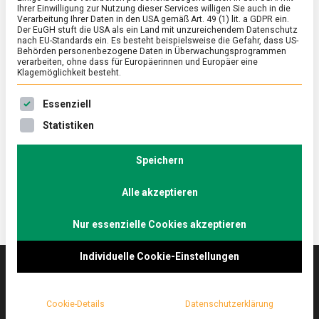
Ihrer Einwilligung zur Nutzung dieser Services willigen Sie auch in die
Verarbeitung Ihrer Daten in den USA gemäß Art. 49 (1) lit. a GDPR ein.
Der EuGH stuft die USA als ein Land mit unzureichendem Datenschutz
ERNÄHRUNG & GESUNDHEIT
/
FEATURED
nach EU-Standards ein. Es besteht beispielsweise die Gefahr, dass US-
Kochen fürs Immunsystem –
Behörden personenbezogene Daten in Überwachungsprogrammen
verarbeiten, ohne dass für Europäerinnen und Europäer eine
Mikronährstoffe im Fokus
Klagemöglichkeit besteht.
on
23. Dezember 2021
Manon
Comment
Es folgt eine Liste der Service-Gruppen, für die eine Ein
Essenziell
Kochen
fürs
Damit das Immunsystem gut aufgestellt ist, gilt es
Statistiken
Immunsystem
auf die Ernährung zu achten. Wir empfehlen eine
–
Erdnuss-Wok-Pfanne mit Rind und Brokkoli.
Mikronährstoffe
Speichern
im
Fokus
Alle akzeptieren
Nur essenzielle Cookies akzeptieren
Individuelle Cookie-Einstellungen
Das
lebensmittelmagazin
(.de) ist das Online-
Cookie-Details
Datenschutzerklärung
Magazin zu Ernährung & Lebensmitteln.