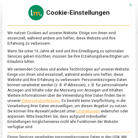
Skip
Mit d
to
Cookie-Einstellungen
content
lebensmittel
Das
Online-
Magazin
Wir nutzen Cookies auf unserer Website. Einige von ihnen sind
zu
essenziell, während andere uns helfen, diese Website und Ihre
Lebensmitteln
Erfahrung zu verbessern.
&
SCHLAGWORT:
ENERGIESTOFFWECHSEL
Wenn Sie unter 16 Jahre alt sind und Ihre Einwilligung zu optionalen
Ernährung
Services geben möchten, müssen Sie Ihre Erziehungsberechtigten um
Erlaubnis bitten.
Wir verwenden Cookies und andere Technologien auf unserer Website.
Einige von ihnen sind essenziell, während andere uns helfen, diese
Website und Ihre Erfahrung zu verbessern.
Personenbezogene Daten
können verarbeitet werden (z. B. IP-Adressen), z. B. für personalisierte
Anzeigen und Inhalte oder die Messung von Anzeigen und Inhalten.
Weitere Informationen über die Verwendung Ihrer Daten finden Sie in
unserer
Datenschutzerklärung
.
Es besteht keine Verpflichtung, in die
Verarbeitung Ihrer Daten einzuwilligen, um dieses Angebot zu nutzen.
Sie können Ihre Auswahl jederzeit unter
Einstellungen
widerrufen oder
anpassen.
Bitte beachten Sie, dass aufgrund individueller
Einstellungen möglicherweise nicht alle Funktionen der Website
verfügbar sind.
Einige Services verarbeiten personenbezogene Daten in den USA. Mit