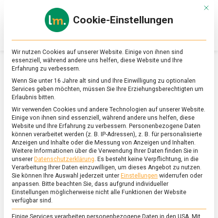
Skip
Mit d
to
Cookie-Einstellungen
content
lebensmittel
Das
Online-
Magazin
Wir nutzen Cookies auf unserer Website. Einige von ihnen sind
zu
essenziell, während andere uns helfen, diese Website und Ihre
Lebensmitteln
Erfahrung zu verbessern.
&
SCHLAGWORT:
ENOKI
Wenn Sie unter 16 Jahre alt sind und Ihre Einwilligung zu optionalen
Ernährung
Services geben möchten, müssen Sie Ihre Erziehungsberechtigten um
Erlaubnis bitten.
Wir verwenden Cookies und andere Technologien auf unserer Website.
Einige von ihnen sind essenziell, während andere uns helfen, diese
Website und Ihre Erfahrung zu verbessern.
Personenbezogene Daten
können verarbeitet werden (z. B. IP-Adressen), z. B. für personalisierte
Anzeigen und Inhalte oder die Messung von Anzeigen und Inhalten.
Weitere Informationen über die Verwendung Ihrer Daten finden Sie in
unserer
Datenschutzerklärung
.
Es besteht keine Verpflichtung, in die
Verarbeitung Ihrer Daten einzuwilligen, um dieses Angebot zu nutzen.
Sie können Ihre Auswahl jederzeit unter
Einstellungen
widerrufen oder
anpassen.
Bitte beachten Sie, dass aufgrund individueller
Einstellungen möglicherweise nicht alle Funktionen der Website
verfügbar sind.
Einige Services verarbeiten personenbezogene Daten in den USA. Mit