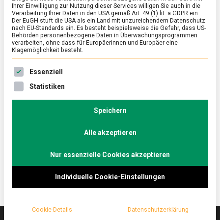
Ihrer Einwilligung zur Nutzung dieser Services willigen Sie auch in die
Verarbeitung Ihrer Daten in den USA gemäß Art. 49 (1) lit. a GDPR ein.
Der EuGH stuft die USA als ein Land mit unzureichendem Datenschutz
ERNÄHRUNG & GESUNDHEIT
/
FEATURED
/
WISSEN
nach EU-Standards ein. Es besteht beispielsweise die Gefahr, dass US-
Die Kunst des (Fleisch-)Weglassens:
Behörden personenbezogene Daten in Überwachungsprogrammen
verarbeiten, ohne dass für Europäerinnen und Europäer eine
Future 50 Foods
Klagemöglichkeit besteht.
on
19. Juni 2021
Johannes
Comment
Es folgt eine Liste der Service-Gruppen, für die eine Ein
Essenziell
Die
Kunst
Nicht durch Beschränkungen und Verbote, sondern
Statistiken
des
durch den Anreiz einer kunterbunten Auswahl
(Fleisch-)Weglassens:
internationaler pflanzlicher Lebensmittel mit guter
Future
Speichern
50
Öko- und Nährstoffbilanz möchte Knorr die
Foods
Alle akzeptieren
Ernährung optimieren. Lebensmittelmagazin.de hat
mit Knorr videokonferiert.
Nur essenzielle Cookies akzeptieren
Individuelle Cookie-Einstellungen
Cookie-Details
Datenschutzerklärung