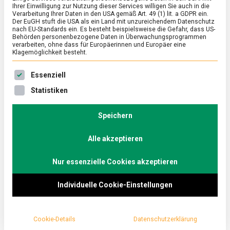
Ihrer Einwilligung zur Nutzung dieser Services willigen Sie auch in die
Verarbeitung Ihrer Daten in den USA gemäß Art. 49 (1) lit. a GDPR ein.
Der EuGH stuft die USA als ein Land mit unzureichendem Datenschutz
nach EU-Standards ein. Es besteht beispielsweise die Gefahr, dass US-
FEATURED
/
WIRTSCHAFT
Behörden personenbezogene Daten in Überwachungsprogrammen
verarbeiten, ohne dass für Europäerinnen und Europäer eine
Was steckt in der „Mogelpackung“?
Klagemöglichkeit besteht.
on
24. September 2021
Johannes
Comment
Es folgt eine Liste der Service-Gruppen, für die eine Ein
Was
Essenziell
steckt
Was muss man oft von Mogelpackungen hören und
Statistiken
in
lesen? „Mehr Schein als Sein“, lautet der Vorwurf und
der
in einer neuen Variante der Verbraucherzentrale wird
„Mogelpackung“?
Speichern
das Thema in Zusammenhang mit
klimaschutzrelevanter Abfallvermeidung gesetzt.
Alle akzeptieren
Lebensmittelmagazin.de hat darüber mit der
Nur essenzielle Cookies akzeptieren
Lebensmittelverpackungsexpertin Dr. Sieglinde
Stähle gesprochen.
Individuelle Cookie-Einstellungen
Cookie-Details
Datenschutzerklärung