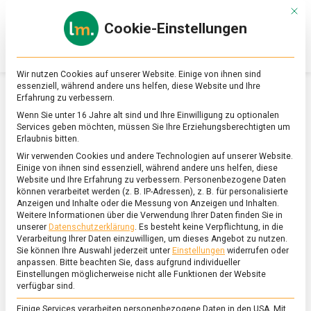
Skip
Mit d
to
Cookie-Einstellungen
content
lebensmittel
Das
Online-
Magazin
Wir nutzen Cookies auf unserer Website. Einige von ihnen sind
zu
essenziell, während andere uns helfen, diese Website und Ihre
Lebensmitteln
Erfahrung zu verbessern.
&
SCHLAGWORT:
Wenn Sie unter 16 Jahre alt sind und Ihre Einwilligung zu optionalen
Ernährung
FERTIGVERPACKUNGSVERORDNUNG
Services geben möchten, müssen Sie Ihre Erziehungsberechtigten um
Erlaubnis bitten.
Wir verwenden Cookies und andere Technologien auf unserer Website.
Einige von ihnen sind essenziell, während andere uns helfen, diese
Website und Ihre Erfahrung zu verbessern.
Personenbezogene Daten
können verarbeitet werden (z. B. IP-Adressen), z. B. für personalisierte
Anzeigen und Inhalte oder die Messung von Anzeigen und Inhalten.
Weitere Informationen über die Verwendung Ihrer Daten finden Sie in
unserer
Datenschutzerklärung
.
Es besteht keine Verpflichtung, in die
Verarbeitung Ihrer Daten einzuwilligen, um dieses Angebot zu nutzen.
Sie können Ihre Auswahl jederzeit unter
Einstellungen
widerrufen oder
anpassen.
Bitte beachten Sie, dass aufgrund individueller
Einstellungen möglicherweise nicht alle Funktionen der Website
verfügbar sind.
Einige Services verarbeiten personenbezogene Daten in den USA. Mit