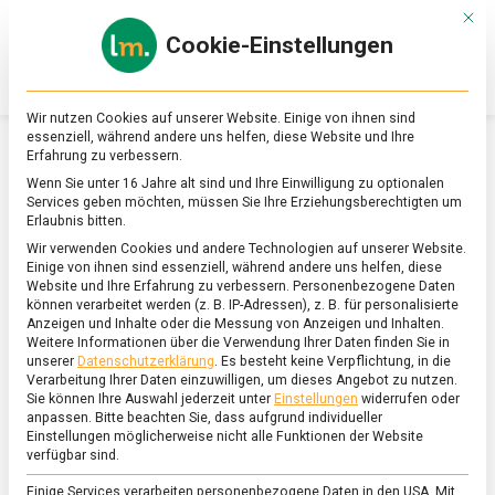
Skip
Mit d
to
Cookie-Einstellungen
content
lebensmittel
Das
Online-
Magazin
Wir nutzen Cookies auf unserer Website. Einige von ihnen sind
zu
essenziell, während andere uns helfen, diese Website und Ihre
Lebensmitteln
Erfahrung zu verbessern.
&
SCHLAGWORT:
FISCHMESSE
Wenn Sie unter 16 Jahre alt sind und Ihre Einwilligung zu optionalen
Ernährung
Services geben möchten, müssen Sie Ihre Erziehungsberechtigten um
Erlaubnis bitten.
Wir verwenden Cookies und andere Technologien auf unserer Website.
Einige von ihnen sind essenziell, während andere uns helfen, diese
Website und Ihre Erfahrung zu verbessern.
Personenbezogene Daten
können verarbeitet werden (z. B. IP-Adressen), z. B. für personalisierte
Anzeigen und Inhalte oder die Messung von Anzeigen und Inhalten.
Weitere Informationen über die Verwendung Ihrer Daten finden Sie in
unserer
Datenschutzerklärung
.
Es besteht keine Verpflichtung, in die
Verarbeitung Ihrer Daten einzuwilligen, um dieses Angebot zu nutzen.
Sie können Ihre Auswahl jederzeit unter
Einstellungen
widerrufen oder
anpassen.
Bitte beachten Sie, dass aufgrund individueller
Einstellungen möglicherweise nicht alle Funktionen der Website
verfügbar sind.
Einige Services verarbeiten personenbezogene Daten in den USA. Mit