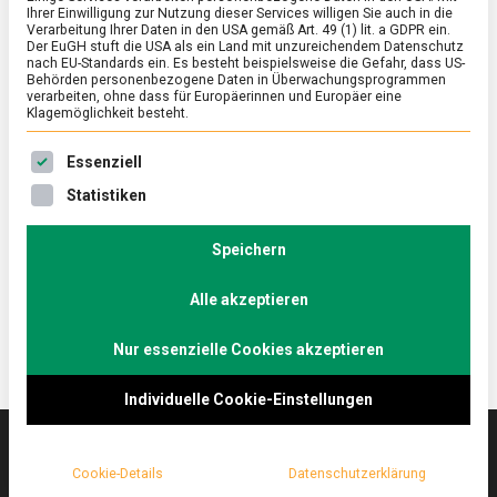
Ihrer Einwilligung zur Nutzung dieser Services willigen Sie auch in die
Verarbeitung Ihrer Daten in den USA gemäß Art. 49 (1) lit. a GDPR ein.
Der EuGH stuft die USA als ein Land mit unzureichendem Datenschutz
ERNÄHRUNG & GESUNDHEIT
/
FEATURED
nach EU-Standards ein. Es besteht beispielsweise die Gefahr, dass US-
Fischers Fritz fischt… Fischmesse in
Behörden personenbezogene Daten in Überwachungsprogrammen
verarbeiten, ohne dass für Europäerinnen und Europäer eine
Bremen
Klagemöglichkeit besteht.
on
27. Februar 2026
Johannes
Comment
Es folgt eine Liste der Service-Gruppen, für die eine Ein
Essenziell
Fischers
Fritz
Vergangenes Wochenende präsentierte die Messe
Statistiken
fischt…
Bremen auf der Fish International ihre Highlights der
Fischmesse
maritimen Branche. Lebensmittelmagazin.de tauchte
in
Speichern
Bremen
ein. Bereichsleiter Marketing …
Alle akzeptieren
Nur essenzielle Cookies akzeptieren
Individuelle Cookie-Einstellungen
Cookie-Details
Datenschutzerklärung
Das
lebensmittelmagazin
(.de) ist das Online-