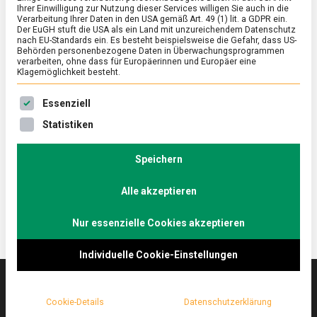
Ihrer Einwilligung zur Nutzung dieser Services willigen Sie auch in die
Verarbeitung Ihrer Daten in den USA gemäß Art. 49 (1) lit. a GDPR ein.
Der EuGH stuft die USA als ein Land mit unzureichendem Datenschutz
ERNÄHRUNG & GESUNDHEIT
/
FEATURED
nach EU-Standards ein. Es besteht beispielsweise die Gefahr, dass US-
Hart dran zu knabbern – Heldenbrot
Behörden personenbezogene Daten in Überwachungsprogrammen
verarbeiten, ohne dass für Europäerinnen und Europäer eine
Klagemöglichkeit besteht.
on
4. November 2022
Johannes
Comment
Hart
Es folgt eine Liste der Service-Gruppen, für die eine Ein
dran
Aus altem Brot neue Lebensmittel herstellen – dafür
Essenziell
zu
hat das Start-up Heldenbrot jüngst den „Zu gut für
Statistiken
knabbern
die Tonne!“-Bundespreis erhalten.
–
Heldenbrot
Lebensmittelmagazin.de hat mit der Gründerin
Speichern
gesprochen.
Alle akzeptieren
Nur essenzielle Cookies akzeptieren
Individuelle Cookie-Einstellungen
Cookie-Details
Datenschutzerklärung
Das
lebensmittelmagazin
(.de) ist das Online-