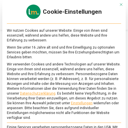
Skip
Mit d
to
Cookie-Einstellungen
content
lebensmittel
Das
Online-
Magazin
Wir nutzen Cookies auf unserer Website. Einige von ihnen sind
zu
essenziell, während andere uns helfen, diese Website und Ihre
Lebensmitteln
Erfahrung zu verbessern.
&
SCHLAGWORT:
FÖRDERPREIS
Wenn Sie unter 16 Jahre alt sind und Ihre Einwilligung zu optionalen
Ernährung
Services geben möchten, müssen Sie Ihre Erziehungsberechtigten um
Erlaubnis bitten.
Wir verwenden Cookies und andere Technologien auf unserer Website.
Einige von ihnen sind essenziell, während andere uns helfen, diese
Website und Ihre Erfahrung zu verbessern.
Personenbezogene Daten
können verarbeitet werden (z. B. IP-Adressen), z. B. für personalisierte
Anzeigen und Inhalte oder die Messung von Anzeigen und Inhalten.
Weitere Informationen über die Verwendung Ihrer Daten finden Sie in
unserer
Datenschutzerklärung
.
Es besteht keine Verpflichtung, in die
Verarbeitung Ihrer Daten einzuwilligen, um dieses Angebot zu nutzen.
Sie können Ihre Auswahl jederzeit unter
Einstellungen
widerrufen oder
anpassen.
Bitte beachten Sie, dass aufgrund individueller
Einstellungen möglicherweise nicht alle Funktionen der Website
verfügbar sind.
Einige Services verarbeiten personenbezogene Daten in den USA. Mit