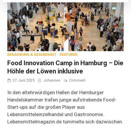
ERNÄHRUNG & GESUNDHEIT
/
FEATURED
Food Innovation Camp in Hamburg – Die
Höhle der Löwen inklusive
on
27. Juni 2025
Johannes
Comment
Food
Innovation
In den altehrwürdigen Hallen der Hamburger
Camp
Handelskammer trafen junge aufstrebende Food-
in
Start-ups auf die großen Player aus
Hamburg
–
Lebensmitteleinzelhandel und Gastronomie.
Die
Lebensmittelmagazin.de tummelte sich dazwischen.
Höhle
der