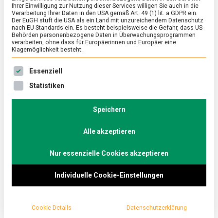
Ihrer Einwilligung zur Nutzung dieser Services willigen Sie auch in die
Verarbeitung Ihrer Daten in den USA gemäß Art. 49 (1) lit. a GDPR ein.
Der EuGH stuft die USA als ein Land mit unzureichendem Datenschutz
ERNÄHRUNG & GESUNDHEIT
/
FEATURED
nach EU-Standards ein. Es besteht beispielsweise die Gefahr, dass US-
Wieder den Löwen zum Fraß
Behörden personenbezogene Daten in Überwachungsprogrammen
verarbeiten, ohne dass für Europäerinnen und Europäer eine
vorgeworfen: das Food Innovation
Klagemöglichkeit besteht.
Camp ’26
Es folgt eine Liste der Service-Gruppen, für die eine Ein
Essenziell
zu
26. Juni 2026
Johannes
2 Kommentare
Statistiken
Wieder
den
Heute noch in Hamburg, vielleicht morgen schon im
Löwen
Speichern
heimischen Supermarktregal. Beim achten Food
zum
Innovation Camp in der Hamburger Handelskammer
Fraß
vorgeworfen:
Alle akzeptieren
pitchen …
das
Food
Nur essenzielle Cookies akzeptieren
Innovation
Camp
’26
Individuelle Cookie-Einstellungen
Cookie-Details
Datenschutzerklärung