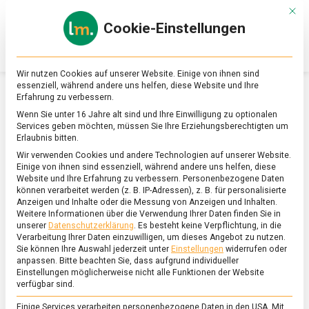
Skip
Mit d
to
Cookie-Einstellungen
content
lebensmittel
Das
Online-
Magazin
Wir nutzen Cookies auf unserer Website. Einige von ihnen sind
zu
essenziell, während andere uns helfen, diese Website und Ihre
Lebensmitteln
Erfahrung zu verbessern.
&
SCHLAGWORT:
FOOD INNOVATION CAMP
Wenn Sie unter 16 Jahre alt sind und Ihre Einwilligung zu optionalen
Ernährung
Services geben möchten, müssen Sie Ihre Erziehungsberechtigten um
Erlaubnis bitten.
Wir verwenden Cookies und andere Technologien auf unserer Website.
Einige von ihnen sind essenziell, während andere uns helfen, diese
Website und Ihre Erfahrung zu verbessern.
Personenbezogene Daten
können verarbeitet werden (z. B. IP-Adressen), z. B. für personalisierte
Anzeigen und Inhalte oder die Messung von Anzeigen und Inhalten.
Weitere Informationen über die Verwendung Ihrer Daten finden Sie in
unserer
Datenschutzerklärung
.
Es besteht keine Verpflichtung, in die
Verarbeitung Ihrer Daten einzuwilligen, um dieses Angebot zu nutzen.
Sie können Ihre Auswahl jederzeit unter
Einstellungen
widerrufen oder
anpassen.
Bitte beachten Sie, dass aufgrund individueller
Einstellungen möglicherweise nicht alle Funktionen der Website
verfügbar sind.
Einige Services verarbeiten personenbezogene Daten in den USA. Mit