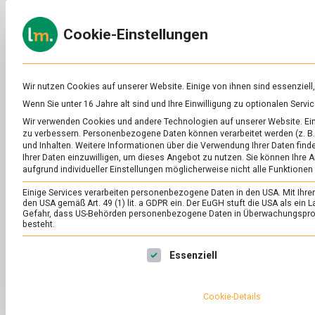
Skip
to
ERNÄH
Cookie-Einstellungen
content
lebens
Das
Online-
Magazin
zu
Wir nutzen Cookies auf unserer Website. Einige von ihnen sind essenziell
Lebensmitteln
Wenn Sie unter 16 Jahre alt sind und Ihre Einwilligung zu optionalen Ser
&
SCHLAGWORT:
FR
Wir verwenden Cookies und andere Technologien auf unserer Website. Eini
Ernährung
zu verbessern.
Personenbezogene Daten können verarbeitet werden (z. B. 
und Inhalten.
Weitere Informationen über die Verwendung Ihrer Daten finde
Ihrer Daten einzuwilligen, um dieses Angebot zu nutzen.
Sie können Ihre A
aufgrund individueller Einstellungen möglicherweise nicht alle Funktionen
Einige Services verarbeiten personenbezogene Daten in den USA. Mit Ihrer E
den USA gemäß Art. 49 (1) lit. a GDPR ein. Der EuGH stuft die USA als ei
Gefahr, dass US-Behörden personenbezogene Daten in Überwachungsprog
besteht.
Es folgt eine Liste der Service-Gruppen, für die eine Ei
Essenziell
Cookie-Details