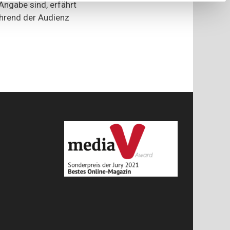
ngabe sind, erfährt
ihr
sein
hrend der Audienz