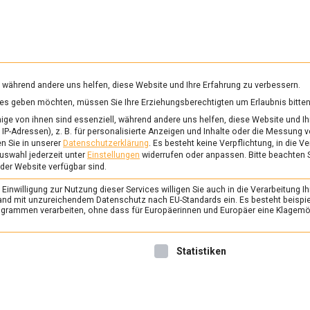
RUNG & GESUNDHEIT
WISSEN
WIRTSCHAFT
KULTU
mittelmagazin
, während andere uns helfen, diese Website und Ihre Erfahrung zu verbessern.
vices geben möchten, müssen Sie Ihre Erziehungsberechtigten um Erlaubnis bitten
ANKFURT
ge von ihnen sind essenziell, während andere uns helfen, diese Website und Ih
IP-Adressen), z. B. für personalisierte Anzeigen und Inhalte oder die Messung 
n Sie in unserer
Datenschutzerklärung
.
Es besteht keine Verpflichtung, in die V
uswahl jederzeit unter
Einstellungen
widerrufen oder anpassen.
Bitte beachten 
ERNÄHRUNG & GESUNDHEIT
/
FEAT
 der Website verfügbar sind.
Frankfurter Grüne S
inwilligung zur Nutzung dieser Services willigen Sie auch in die Verarbeitung Ih
Kräuter müsst ihr sei
n Land mit unzureichendem Datenschutz nach EU-Standards ein. Es besteht beispi
rammen verarbeiten, ohne dass für Europäerinnen und Europäer eine Klagemög
4. August 2023
Johannes
Ob mit Ei und Pellkartoffeln
nwilligung erteilt werden kann. Die erste Service-Gruppe ist 
Statistiken
Bratkartoffeln – Grüne Soße
kulinarischen Highlights de
streng jedoch die Auflagen