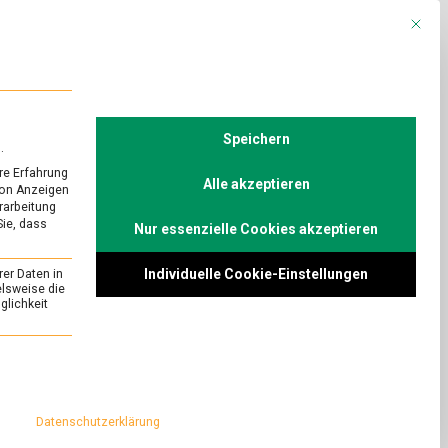
Mit die
R
POLITIK
TV
Speichern
.
re Erfahrung
Alle akzeptieren
von Anzeigen
erarbeitung
Sie, dass
Nur essenzielle Cookies akzeptieren
Mogelpackung“?
Individuelle Cookie-Einstellungen
rer Daten in
on
s
Comment
elsweise die
lichkeit
Was
steckt
elpackungen hören
in
ein“, lautet der
essenziell und kann nicht abgewählt werden.
der
ariante der
„Mogelpackung“?
as Thema in
Datenschutzerklärung
utzrelevanter