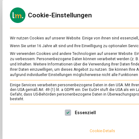
Skip
to
ERNÄH
Cookie-Einstellungen
content
lebens
Das
Online-
Magazin
zu
Wir nutzen Cookies auf unserer Website. Einige von ihnen sind essenziell
Lebensmitteln
Wenn Sie unter 16 Jahre alt sind und Ihre Einwilligung zu optionalen Ser
&
SCHLAGWORT:
FR
Wir verwenden Cookies und andere Technologien auf unserer Website. Eini
Ernährung
zu verbessern.
Personenbezogene Daten können verarbeitet werden (z. B. 
und Inhalten.
Weitere Informationen über die Verwendung Ihrer Daten finde
Ihrer Daten einzuwilligen, um dieses Angebot zu nutzen.
Sie können Ihre A
aufgrund individueller Einstellungen möglicherweise nicht alle Funktionen
Einige Services verarbeiten personenbezogene Daten in den USA. Mit Ihrer E
den USA gemäß Art. 49 (1) lit. a GDPR ein. Der EuGH stuft die USA als ei
Gefahr, dass US-Behörden personenbezogene Daten in Überwachungsprog
besteht.
Es folgt eine Liste der Service-Gruppen, für die eine Ei
Essenziell
Cookie-Details