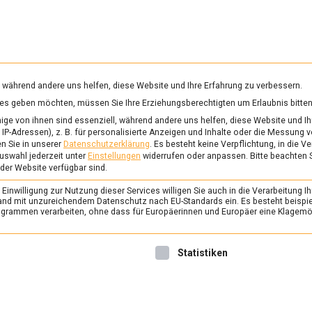
RUNG & GESUNDHEIT
WISSEN
WIRTSCHAFT
KULTU
mittelmagazin
, während andere uns helfen, diese Website und Ihre Erfahrung zu verbessern.
vices geben möchten, müssen Sie Ihre Erziehungsberechtigten um Erlaubnis bitten
ÜHSTÜCKSCEREALIEN
ge von ihnen sind essenziell, während andere uns helfen, diese Website und Ih
IP-Adressen), z. B. für personalisierte Anzeigen und Inhalte oder die Messung 
n Sie in unserer
Datenschutzerklärung
.
Es besteht keine Verpflichtung, in die V
uswahl jederzeit unter
Einstellungen
widerrufen oder anpassen.
Bitte beachten 
FEATURED
/
WIRTSCHAFT
 der Website verfügbar sind.
Was steckt in der „
inwilligung zur Nutzung dieser Services willigen Sie auch in die Verarbeitung Ih
24. September 2021
Johanne
n Land mit unzureichendem Datenschutz nach EU-Standards ein. Es besteht beispi
rammen verarbeiten, ohne dass für Europäerinnen und Europäer eine Klagemög
Was muss man oft von Mog
und lesen? „Mehr Schein als S
nwilligung erteilt werden kann. Die erste Service-Gruppe ist 
Statistiken
Vorwurf und in einer neuen V
Verbraucherzentrale wird d
Zusammenhang mit klimasch