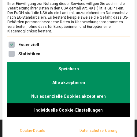
Ihrer Einwilligung zur Nutzung dieser Services willigen Sie auch in die
Verarbeitung Ihrer Daten in den USA gemäß Art. 49 (1) lit. a GDPR ein.
Der EuGH stuft die USA als ein Land mit unzureichendem Datenschutz
ERNÄHRUNG & GESUNDHEIT
/
FEATURED
nach EU-Standards ein. Es besteht beispielsweise die Gefahr, dass US-
Kulinarische Verschlusssache: Austern
Behörden personenbezogene Daten in Überwachungsprogrammen
verarbeiten, ohne dass für Europäerinnen und Europäer eine
Klagemöglichkeit besteht.
on
18. Februar 2022
Johannes
Comment
Kulinarische
Es folgt eine Liste der Service-Gruppen, für die eine Ein
Verschlusssache:
Tischsitten mit Messer und Gabel ade – bei Austern
Essenziell
Austern
wird geschlürft und mit den Fingern gegessen. Eine
Statistiken
polarisierende Delikatesse – man liebt sie oder man
hasst sie. Lebensmittelmagazin.de war in der
Speichern
Berliner Galeries Lafayette, einer der Anlaufstellen
dieses sehr französischen Genusses.
Alle akzeptieren
Nur essenzielle Cookies akzeptieren
Individuelle Cookie-Einstellungen
Cookie-Details
Datenschutzerklärung