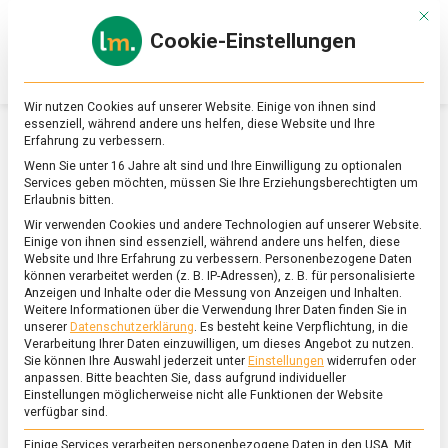
Skip
Mit d
to
Cookie-Einstellungen
content
lebensmittel
Das
Online-
Magazin
Wir nutzen Cookies auf unserer Website. Einige von ihnen sind
zu
essenziell, während andere uns helfen, diese Website und Ihre
Lebensmitteln
Erfahrung zu verbessern.
&
SCHLAGWORT:
GALERIES LAFAYETTE
Wenn Sie unter 16 Jahre alt sind und Ihre Einwilligung zu optionalen
Ernährung
Services geben möchten, müssen Sie Ihre Erziehungsberechtigten um
Erlaubnis bitten.
Wir verwenden Cookies und andere Technologien auf unserer Website.
Einige von ihnen sind essenziell, während andere uns helfen, diese
Website und Ihre Erfahrung zu verbessern.
Personenbezogene Daten
können verarbeitet werden (z. B. IP-Adressen), z. B. für personalisierte
Anzeigen und Inhalte oder die Messung von Anzeigen und Inhalten.
Weitere Informationen über die Verwendung Ihrer Daten finden Sie in
unserer
Datenschutzerklärung
.
Es besteht keine Verpflichtung, in die
Verarbeitung Ihrer Daten einzuwilligen, um dieses Angebot zu nutzen.
Sie können Ihre Auswahl jederzeit unter
Einstellungen
widerrufen oder
anpassen.
Bitte beachten Sie, dass aufgrund individueller
Einstellungen möglicherweise nicht alle Funktionen der Website
verfügbar sind.
Einige Services verarbeiten personenbezogene Daten in den USA. Mit