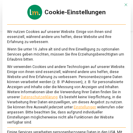
Skip
Mit d
to
Cookie-Einstellungen
content
lebensmittel
Das
Online-
Magazin
Wir nutzen Cookies auf unserer Website. Einige von ihnen sind
zu
essenziell, während andere uns helfen, diese Website und Ihre
Lebensmitteln
Erfahrung zu verbessern.
&
SCHLAGWORT:
GEIST
Wenn Sie unter 16 Jahre alt sind und Ihre Einwilligung zu optionalen
Ernährung
Services geben möchten, müssen Sie Ihre Erziehungsberechtigten um
Erlaubnis bitten.
Wir verwenden Cookies und andere Technologien auf unserer Website.
Einige von ihnen sind essenziell, während andere uns helfen, diese
Website und Ihre Erfahrung zu verbessern.
Personenbezogene Daten
können verarbeitet werden (z. B. IP-Adressen), z. B. für personalisierte
Anzeigen und Inhalte oder die Messung von Anzeigen und Inhalten.
Weitere Informationen über die Verwendung Ihrer Daten finden Sie in
unserer
Datenschutzerklärung
.
Es besteht keine Verpflichtung, in die
Verarbeitung Ihrer Daten einzuwilligen, um dieses Angebot zu nutzen.
Sie können Ihre Auswahl jederzeit unter
Einstellungen
widerrufen oder
anpassen.
Bitte beachten Sie, dass aufgrund individueller
Einstellungen möglicherweise nicht alle Funktionen der Website
verfügbar sind.
Einige Services verarbeiten personenbezogene Daten in den USA. Mit