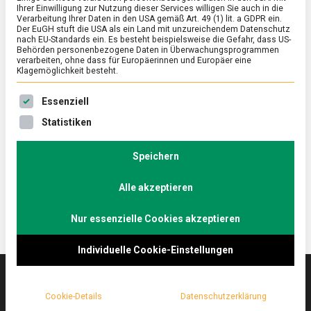
Ihrer Einwilligung zur Nutzung dieser Services willigen Sie auch in die
Verarbeitung Ihrer Daten in den USA gemäß Art. 49 (1) lit. a GDPR ein.
Der EuGH stuft die USA als ein Land mit unzureichendem Datenschutz
ERNÄHRUNG & GESUNDHEIT
/
FEATURED
nach EU-Standards ein. Es besteht beispielsweise die Gefahr, dass US-
Von Brand und Geistern
Behörden personenbezogene Daten in Überwachungsprogrammen
verarbeiten, ohne dass für Europäerinnen und Europäer eine
Klagemöglichkeit besteht.
on
29. September 2023
Johannes
Comment
Von
Es folgt eine Liste der Service-Gruppen, für die eine Ein
Brand
Obst lässt sich vielseitig verarbeiten, nicht nur zu
Essenziell
und
Kompott und Marmelade, sondern es ist auch eine
Statistiken
Geistern
hervorragende Grundlage für Schnaps.
Lebensmittelmagazin.de war am Niederrhein in einer
Speichern
Obstbrennerei.
Alle akzeptieren
Nur essenzielle Cookies akzeptieren
Individuelle Cookie-Einstellungen
Cookie-Details
Datenschutzerklärung
Das
lebensmittelmagazin
(.de) ist das Online-