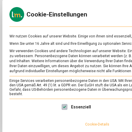
Skip
to
ERNÄH
Cookie-Einstellungen
content
lebens
Das
Online-
Magazin
zu
Wir nutzen Cookies auf unserer Website. Einige von ihnen sind essenziell
Lebensmitteln
Wenn Sie unter 16 Jahre alt sind und Ihre Einwilligung zu optionalen Ser
&
SCHLAGWORT:
GE
Wir verwenden Cookies und andere Technologien auf unserer Website. Eini
Ernährung
zu verbessern.
Personenbezogene Daten können verarbeitet werden (z. B. 
und Inhalten.
Weitere Informationen über die Verwendung Ihrer Daten finde
Ihrer Daten einzuwilligen, um dieses Angebot zu nutzen.
Sie können Ihre A
aufgrund individueller Einstellungen möglicherweise nicht alle Funktionen
Einige Services verarbeiten personenbezogene Daten in den USA. Mit Ihrer E
den USA gemäß Art. 49 (1) lit. a GDPR ein. Der EuGH stuft die USA als ei
Gefahr, dass US-Behörden personenbezogene Daten in Überwachungsprog
besteht.
Es folgt eine Liste der Service-Gruppen, für die eine Ei
Essenziell
Cookie-Details