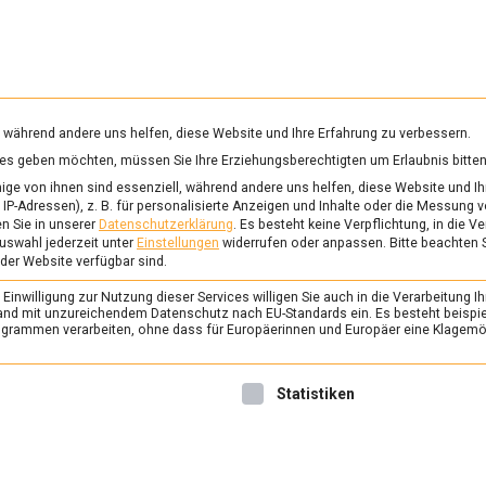
RUNG & GESUNDHEIT
WISSEN
WIRTSCHAFT
KULTU
mittelmagazin
, während andere uns helfen, diese Website und Ihre Erfahrung zu verbessern.
vices geben möchten, müssen Sie Ihre Erziehungsberechtigten um Erlaubnis bitten
NDARMENMARKT
ge von ihnen sind essenziell, während andere uns helfen, diese Website und Ih
IP-Adressen), z. B. für personalisierte Anzeigen und Inhalte oder die Messung 
n Sie in unserer
Datenschutzerklärung
.
Es besteht keine Verpflichtung, in die V
uswahl jederzeit unter
Einstellungen
widerrufen oder anpassen.
Bitte beachten 
ERNÄHRUNG & GESUNDHEIT
/
FEAT
 der Website verfügbar sind.
Rotwein zum Fisch? 
inwilligung zur Nutzung dieser Services willigen Sie auch in die Verarbeitung Ih
11. April 2025
Johannes
n Land mit unzureichendem Datenschutz nach EU-Standards ein. Es besteht beispi
rammen verarbeiten, ohne dass für Europäerinnen und Europäer eine Klagemög
Ein Sommelier hält die Bala
Weinexpertise und Gastfreu
nwilligung erteilt werden kann. Die erste Service-Gruppe ist 
Statistiken
der Chef in der Berliner We
Lebensmittelmagazin.de hat
lassen.