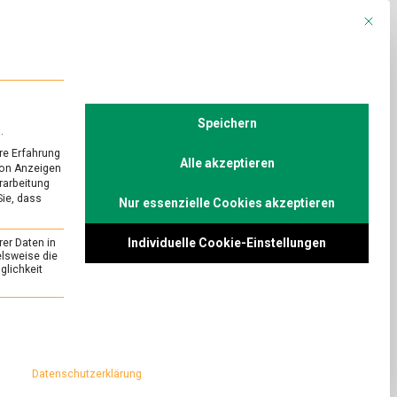
Mit die
R
POLITIK
TV
Speichern
.
re Erfahrung
Alle akzeptieren
von Anzeigen
erarbeitung
Sie, dass
Nur essenzielle Cookies akzeptieren
URED
OK!
Individuelle Cookie-Einstellungen
rer Daten in
on
Comment
elsweise die
lichkeit
Rotwein
zum
nce zwischen
Fisch?
ndschaft, zumindest
essenziell und kann nicht abgewählt werden.
OK!
inbar GLASWEISE.
 sich einschenken
Datenschutzerklärung