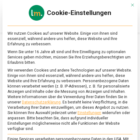
Skip
Mit d
to
Cookie-Einstellungen
content
lebensmittel
Das
Online-
Magazin
Wir nutzen Cookies auf unserer Website. Einige von ihnen sind
zu
essenziell, während andere uns helfen, diese Website und Ihre
Lebensmitteln
Erfahrung zu verbessern.
&
SCHLAGWORT:
GENUSSMITTEL
Wenn Sie unter 16 Jahre alt sind und Ihre Einwilligung zu optionalen
Ernährung
Services geben möchten, müssen Sie Ihre Erziehungsberechtigten um
Erlaubnis bitten.
Wir verwenden Cookies und andere Technologien auf unserer Website.
Einige von ihnen sind essenziell, während andere uns helfen, diese
Website und Ihre Erfahrung zu verbessern.
Personenbezogene Daten
können verarbeitet werden (z. B. IP-Adressen), z. B. für personalisierte
Anzeigen und Inhalte oder die Messung von Anzeigen und Inhalten.
Weitere Informationen über die Verwendung Ihrer Daten finden Sie in
unserer
Datenschutzerklärung
.
Es besteht keine Verpflichtung, in die
Verarbeitung Ihrer Daten einzuwilligen, um dieses Angebot zu nutzen.
Sie können Ihre Auswahl jederzeit unter
Einstellungen
widerrufen oder
anpassen.
Bitte beachten Sie, dass aufgrund individueller
Einstellungen möglicherweise nicht alle Funktionen der Website
verfügbar sind.
Einige Services verarbeiten personenbezogene Daten in den USA. Mit