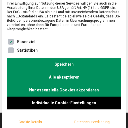
Ihrer Einwilligung zur Nutzung dieser Services willigen Sie auch in die
Verarbeitung Ihrer Daten in den USA gemäß Art. 49 (1) lit. a GDPR ein.
Der EuGH stuft die USA als ein Land mit unzureichendem Datenschutz
ERNÄHRUNG & GESUNDHEIT
/
FEATURED
nach EU-Standards ein. Es besteht beispielsweise die Gefahr, dass US-
Zum Gucken und genießen – die Anuga
Behörden personenbezogene Daten in Überwachungsprogrammen
verarbeiten, ohne dass für Europäerinnen und Europäer eine
2021 in Köln
Klagemöglichkeit besteht.
on
15. Oktober 2021
Johannes
Comment
Es folgt eine Liste der Service-Gruppen, für die eine Ein
Essenziell
Zum
Gucken
Die Allgemeine Nahrungs- und Genussmittel-
Statistiken
und
Ausstellung Anuga hat ihre Tore für Fachbesucher
genießen
geöffnet. Aussteller aus aller Welt zeigten, was
–
Speichern
die
demnächst im Supermarktregal stehen könnte.
Anuga
Alle akzeptieren
Lebensmittelmagazin.de hat sich umgeschaut.
2021
in
Köln
Nur essenzielle Cookies akzeptieren
Individuelle Cookie-Einstellungen
Cookie-Details
Datenschutzerklärung