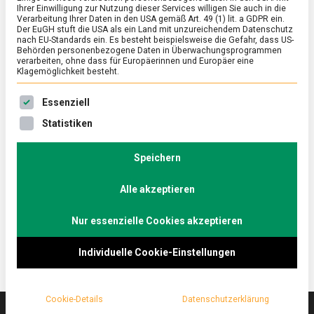
Ihrer Einwilligung zur Nutzung dieser Services willigen Sie auch in die
Verarbeitung Ihrer Daten in den USA gemäß Art. 49 (1) lit. a GDPR ein.
Der EuGH stuft die USA als ein Land mit unzureichendem Datenschutz
ERNÄHRUNG & GESUNDHEIT
/
FEATURED
nach EU-Standards ein. Es besteht beispielsweise die Gefahr, dass US-
Gerstendrink: Milch statt Bier
Behörden personenbezogene Daten in Überwachungsprogrammen
verarbeiten, ohne dass für Europäerinnen und Europäer eine
Klagemöglichkeit besteht.
on
10. Juni 2022
Johannes
Comment
Gerstendrink:
Es folgt eine Liste der Service-Gruppen, für die eine Ein
Milch
Milchalternativen gibt es viele in den Einkaufsregalen.
Essenziell
statt
Biertreber als Grundlage ist zwar noch nicht so
Statistiken
Bier
bekannt wie Soja, Mandel und Co., dafür bietet der
Gerstendrink aber einige Vorteile. Das zumindest
Speichern
sagen die Gründerinnen von „Golden Barley“, die
jüngst für ihre Innovation den TROPHELIA-
Alle akzeptieren
Wettbewerb gewonnen haben.
Nur essenzielle Cookies akzeptieren
Individuelle Cookie-Einstellungen
Cookie-Details
Datenschutzerklärung