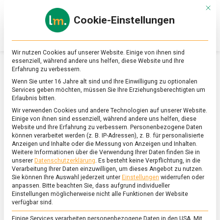
Skip
Mit d
to
Cookie-Einstellungen
content
lebensmittel
Das
Online-
Magazin
Wir nutzen Cookies auf unserer Website. Einige von ihnen sind
zu
essenziell, während andere uns helfen, diese Website und Ihre
Lebensmitteln
Erfahrung zu verbessern.
&
SCHLAGWORT:
GERSTENMALZ
Wenn Sie unter 16 Jahre alt sind und Ihre Einwilligung zu optionalen
Ernährung
Services geben möchten, müssen Sie Ihre Erziehungsberechtigten um
Erlaubnis bitten.
Wir verwenden Cookies und andere Technologien auf unserer Website.
Einige von ihnen sind essenziell, während andere uns helfen, diese
Website und Ihre Erfahrung zu verbessern.
Personenbezogene Daten
können verarbeitet werden (z. B. IP-Adressen), z. B. für personalisierte
Anzeigen und Inhalte oder die Messung von Anzeigen und Inhalten.
Weitere Informationen über die Verwendung Ihrer Daten finden Sie in
unserer
Datenschutzerklärung
.
Es besteht keine Verpflichtung, in die
Verarbeitung Ihrer Daten einzuwilligen, um dieses Angebot zu nutzen.
Sie können Ihre Auswahl jederzeit unter
Einstellungen
widerrufen oder
anpassen.
Bitte beachten Sie, dass aufgrund individueller
Einstellungen möglicherweise nicht alle Funktionen der Website
verfügbar sind.
Einige Services verarbeiten personenbezogene Daten in den USA. Mit